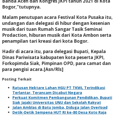
Banda Aceh dan Kongres JKPI tahun 2021 di Kota
Bogor,”tutupnya.
Malam penutupan acara Festival Kota Pusaka itu,
undangan dan delegasi di hibur dengan kesenian
musik dari tuan Rumah Sangar Tasik Seminai
Prodaction, hiburan musik dari Kota Ambon serta
penampilan tari kreasi dari kota Bogor.
Hadir di acara itu, para delegasi Bupati, Kepala
Dinas Pariwisata kabupaten kota peserta JKPI,
Forkopimda Siak, Pimpinan OPD, para camat dan
para pengisi acara.[Asn/Rls]
Posting Terkait
Ratusan Hektare Lahan HGU PT TKWL Terindikasi
Terlantar, Terancam Dicabut Negara
Perkuat Komitmen Pembangunan Pendidikan, Bupati
Siak Jajaki Universitas UNU dan Sekolah Rakyat
Jalan Amblas di Batu Jomba, Diduga Jalan Overload
Detik-Detik Sempena HUT RI ke-80 Desa Koto Raja