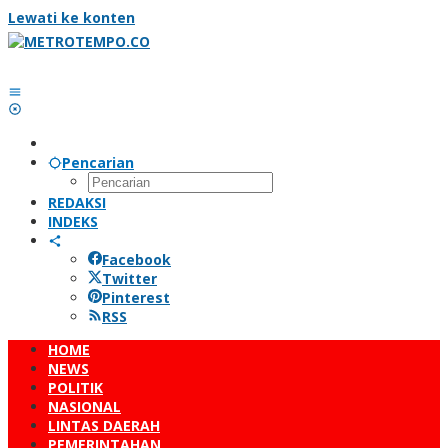
Lewati ke konten
Pencarian
REDAKSI
INDEKS
Facebook
Twitter
Pinterest
RSS
HOME
NEWS
POLITIK
NASIONAL
LINTAS DAERAH
PEMERINTAHAN