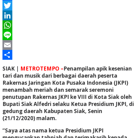
Facebook
Twitter
LinkedIn
WhatsApp
Line
Email
Share
SIAK |
METROTEMPO –
Penampilan apik kesenian
tari dan musik dari berbagai daerah peserta
Rakernas Jaringan Kota Pusaka Indonesia (JKPI)
menambah meriah dan semarak seremoni
penutupan Rakernas JKPI ke VIII di Kota Siak oleh
Bupati Siak Alfedri selaku Ketua Presidium JKPI, di
gedung daerah Kabupaten Siak, Senin
(21/12/2020) malam.
“Saya atas nama ketua Presidium JKPI
mengucapkan tahniah dan terimakasih kepada