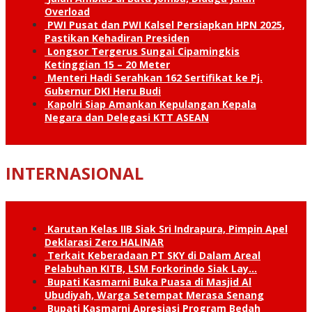
Overload
PWI Pusat dan PWI Kalsel Persiapkan HPN 2025,
Pastikan Kehadiran Presiden
Longsor Tergerus Sungai Cipamingkis
Ketinggian 15 – 20 Meter
Menteri Hadi Serahkan 162 Sertifikat ke Pj.
Gubernur DKI Heru Budi
Kapolri Siap Amankan Kepulangan Kepala
Negara dan Delegasi KTT ASEAN
INTERNASIONAL
Karutan Kelas IIB Siak Sri Indrapura, Pimpin Apel
Deklarasi Zero HALINAR
Terkait Keberadaan PT SKY di Dalam Areal
Pelabuhan KITB, LSM Forkorindo Siak Lay…
Bupati Kasmarni Buka Puasa di Masjid Al
Ubudiyah, Warga Setempat Merasa Senang
Bupati Kasmarni Apresiasi Program Bedah