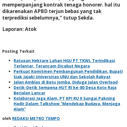
memperpanjang kontrak tenaga honorer. hal itu
dikarenakan APBD terjun bebas yang tak
terprediksi sebelumnya,” tutup Sekda.
Laporan: Atok
Posting Terkait
Ratusan Hektare Lahan HGU PT TKWL Terindikasi
Terlantar, Terancam Dicabut Negara
Perkuat Komitmen Pembangunan Pendidikan, Bupati
Siak Jajaki Universitas UNU dan Sekolah Rakyat
Jalan Amblas di Batu Jomba, Diduga Jalan Overload
Detik-Detik Sempena HUT RI ke-80 Desa Koto Raja
Berjalan Lancar
Kolaborasi Jaga Alam, PT KPI RU II Sungai Pakning
Hadir Dalam Talkshow “Mendekap Budaya, Menjaga
Alam”
oleh
REDAKSI METRO TEMPO