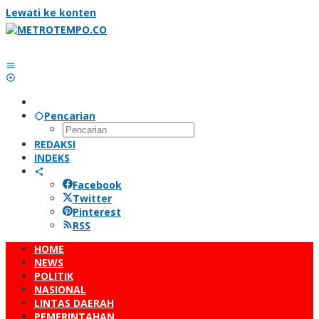
Lewati ke konten
Pencarian
REDAKSI
INDEKS
Facebook
Twitter
Pinterest
RSS
HOME
NEWS
POLITIK
NASIONAL
LINTAS DAERAH
PEMERINTAHAN