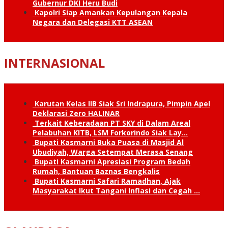
Gubernur DKI Heru Budi
Kapolri Siap Amankan Kepulangan Kepala
Negara dan Delegasi KTT ASEAN
INTERNASIONAL
Karutan Kelas IIB Siak Sri Indrapura, Pimpin Apel
Deklarasi Zero HALINAR
Terkait Keberadaan PT SKY di Dalam Areal
Pelabuhan KITB, LSM Forkorindo Siak Lay…
Bupati Kasmarni Buka Puasa di Masjid Al
Ubudiyah, Warga Setempat Merasa Senang
Bupati Kasmarni Apresiasi Program Bedah
Rumah, Bantuan Baznas Bengkalis
Bupati Kasmarni Safari Ramadhan, Ajak
Masyarakat Ikut Tangani Inflasi dan Cegah …