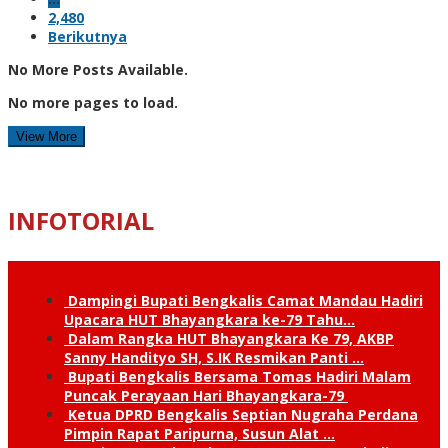
2,480
Berikutnya
No More Posts Available.
No more pages to load.
View More
INFOTORIAL
Dampingi Bupati Bengkalis Camat Mandau Hadiri
Upacara HUT Bhayangkara ke-79 Tahu…
Dalam Rangka HUT Bhayangkara Ke 79, AKBP
Sanny Handityo SH, S.IK Resmikan Panti …
Bupati Bengkalis Bersama Tomas Hadiri Malam
Puncak Perayaan Hari Bhayangkara-79
Ketua DPRD Bengkalis Septian Nugraha Perdana
Pimpin Rapat Paripurna, Susun Alat …