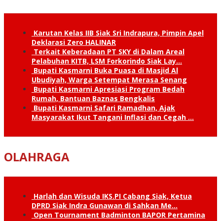
Karutan Kelas IIB Siak Sri Indrapura, Pimpin Apel
Deklarasi Zero HALINAR
Terkait Keberadaan PT SKY di Dalam Areal
Pelabuhan KITB, LSM Forkorindo Siak Lay…
Bupati Kasmarni Buka Puasa di Masjid Al
Ubudiyah, Warga Setempat Merasa Senang
Bupati Kasmarni Apresiasi Program Bedah
Rumah, Bantuan Baznas Bengkalis
Bupati Kasmarni Safari Ramadhan, Ajak
Masyarakat Ikut Tangani Inflasi dan Cegah …
OLAHRAGA
Harlah dan Wisuda IKS.PI Cabang Siak, Ketua
DPRD Siak Indra Gunawan di Sahkan Me…
Open Tournament Badminton BAPOR Pertamina