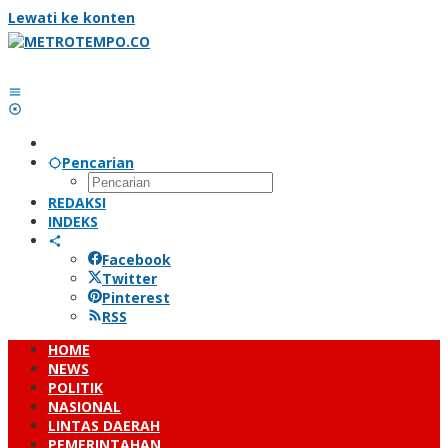
Lewati ke konten
Pencarian
REDAKSI
INDEKS
Facebook
Twitter
Pinterest
RSS
HOME
NEWS
POLITIK
NASIONAL
LINTAS DAERAH
PEMERINTAHAN