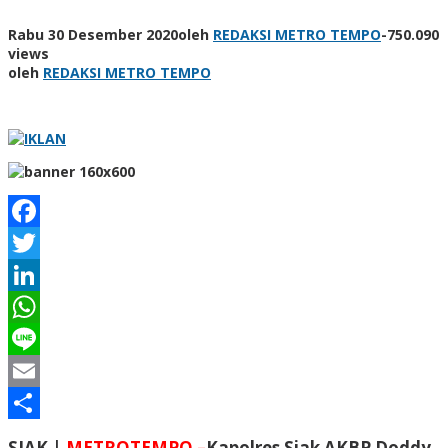
Rabu 30 Desember 2020
oleh
REDAKSI METRO TEMPO
-
750.090
views
oleh
REDAKSI METRO TEMPO
Facebook
Twitter
LinkedIn
WhatsApp
Line
Email
Share
SIAK |
METROTEMPO –
Kapolres Siak AKBP Doddy