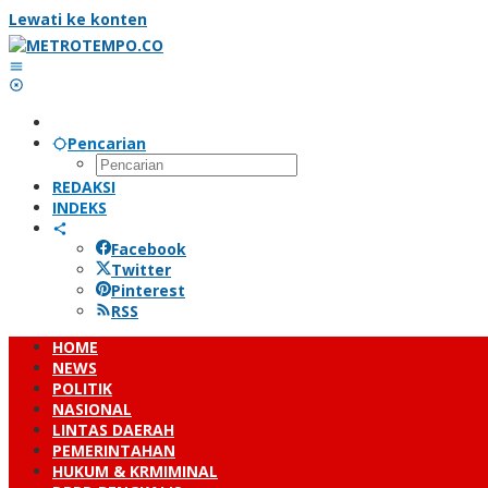
Lewati ke konten
Pencarian
REDAKSI
INDEKS
Facebook
Twitter
Pinterest
RSS
HOME
NEWS
POLITIK
NASIONAL
LINTAS DAERAH
PEMERINTAHAN
HUKUM & KRMIMINAL