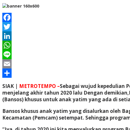
Facebook
Twitter
LinkedIn
WhatsApp
Line
Email
Share
SIAK |
METROTEMPO –
Sebagai wujud kepedulian 
menjelang akhir tahun 2020 lalu Dengan demikian,
(Bansos) khusus untuk anak yatim yang ada di set
Bansos khusus anak yatim yang disalurkan oleh Ba
Kecamatan (Pemcam) setempat. Sehingga program B
“Iya, di tahun 2020 ini kita menyalurkan program