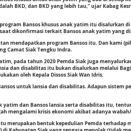
alah BKD, dan BKD yang lebih tau,” ujar Kabag Kesra
 program Bansos khusus anak yatim itu disalurkan
aat dikonfirmasi terkait Bansos anak yatim yang di
tan mendapatkan program Bansos itu. Dan kami (p
ang Camat Siak Tengku Indra.
atim, pada tahun 2020 Pemda Siak juga menyalurkan
ia dan disabilitas itu bukan disalurkan melalui Bag
ukakan oleh Kepala Dissos Siak Wan Idris.
ansos untuk lansia dan disabilitas. Adapun sistem p
yatim dan Bansos lansia serta disabilitas itu, ten
gah mengalami krisis ekonomi akibat adanya wabah
 itu merupakan bentuk kepedulian Pemda terhadap m
 Kabupaten Siak yang sengaja menolak (tidak menc