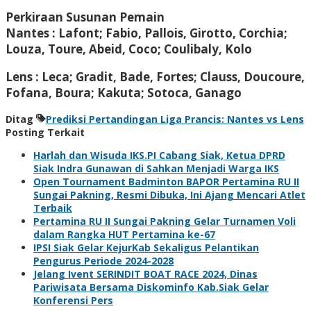
Perkiraan Susunan Pemain
Nantes : Lafont; Fabio, Pallois, Girotto, Corchia;
Louza, Toure, Abeid, Coco; Coulibaly, Kolo
Lens : Leca; Gradit, Bade, Fortes; Clauss, Doucoure,
Fofana, Boura; Kakuta; Sotoca, Ganago
Ditag
Prediksi Pertandingan Liga Prancis: Nantes vs Lens
Posting Terkait
Harlah dan Wisuda IKS.PI Cabang Siak, Ketua DPRD
Siak Indra Gunawan di Sahkan Menjadi Warga IKS
Open Tournament Badminton BAPOR Pertamina RU II
Sungai Pakning, Resmi Dibuka, Ini Ajang Mencari Atlet
Terbaik
Pertamina RU II Sungai Pakning Gelar Turnamen Voli
dalam Rangka HUT Pertamina ke-67
IPSI Siak Gelar KejurKab Sekaligus Pelantikan
Pengurus Periode 2024-2028
Jelang Ivent SERINDIT BOAT RACE 2024, Dinas
Pariwisata Bersama Diskominfo Kab.Siak Gelar
Konferensi Pers