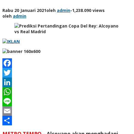
Rabu 20 Januari 2021
oleh
admin
-
1,238.090 views
oleh
admin
Facebook
Twitter
LinkedIn
WhatsApp
Line
Email
Share
METRO TEMPO
– Alcoyano akan menghadapi