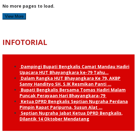
No more pages to load.
View More
INFOTORIAL
Dampingi Bupati Bengkalis Camat Mandau Hadiri
Upacara HUT Bhayangkara ke-79 Tahu…
Dalam Rangka HUT Bhayangkara Ke 79, AKBP
Sanny Handityo SH, S.IK Resmikan Panti …
Bupati Bengkalis Bersama Tomas Hadiri Malam
Puncak Perayaan Hari Bhayangkara-79
Ketua DPRD Bengkalis Septian Nugraha Perdana
Pimpin Rapat Paripurna, Susun Alat …
Septian Nugraha Jabat Ketua DPRD Bengkalis,
Dilantik 14 Oktober Mendatang