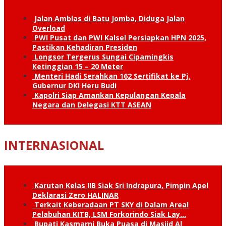
Jalan Amblas di Batu Jomba, Diduga Jalan
Overload
PWI Pusat dan PWI Kalsel Persiapkan HPN 2025,
Pastikan Kehadiran Presiden
Longsor Tergerus Sungai Cipamingkis
Ketinggian 15 – 20 Meter
Menteri Hadi Serahkan 162 Sertifikat ke Pj.
Gubernur DKI Heru Budi
Kapolri Siap Amankan Kepulangan Kepala
Negara dan Delegasi KTT ASEAN
INTERNASIONAL
Karutan Kelas IIB Siak Sri Indrapura, Pimpin Apel
Deklarasi Zero HALINAR
Terkait Keberadaan PT SKY di Dalam Areal
Pelabuhan KITB, LSM Forkorindo Siak Lay…
Bupati Kasmarni Buka Puasa di Masjid Al