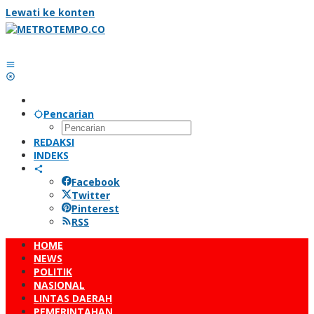
Lewati ke konten
Pencarian
REDAKSI
INDEKS
Facebook
Twitter
Pinterest
RSS
HOME
NEWS
POLITIK
NASIONAL
LINTAS DAERAH
PEMERINTAHAN