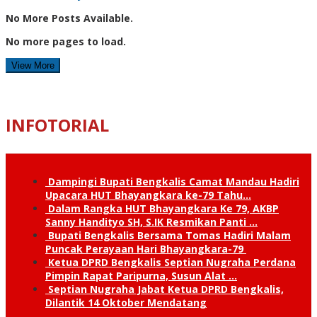
No More Posts Available.
No more pages to load.
View More
INFOTORIAL
Dampingi Bupati Bengkalis Camat Mandau Hadiri
Upacara HUT Bhayangkara ke-79 Tahu…
Dalam Rangka HUT Bhayangkara Ke 79, AKBP
Sanny Handityo SH, S.IK Resmikan Panti …
Bupati Bengkalis Bersama Tomas Hadiri Malam
Puncak Perayaan Hari Bhayangkara-79
Ketua DPRD Bengkalis Septian Nugraha Perdana
Pimpin Rapat Paripurna, Susun Alat …
Septian Nugraha Jabat Ketua DPRD Bengkalis,
Dilantik 14 Oktober Mendatang