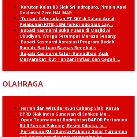
Karutan Kelas IIB Siak Sri Indrapura, Pimpin Apel
Deklarasi Zero HALINAR
Terkait Keberadaan PT SKY di Dalam Areal
Pelabuhan KITB, LSM Forkorindo Siak Lay…
Bupati Kasmarni Buka Puasa di Masjid Al
Ubudiyah, Warga Setempat Merasa Senang
Bupati Kasmarni Apresiasi Program Bedah
Rumah, Bantuan Baznas Bengkalis
Bupati Kasmarni Safari Ramadhan, Ajak
Masyarakat Ikut Tangani Inflasi dan Cegah …
OLAHRAGA
Harlah dan Wisuda IKS.PI Cabang Siak, Ketua
DPRD Siak Indra Gunawan di Sahkan Me…
Open Tournament Badminton BAPOR Pertamina
RU II Sungai Pakning, Resmi Dibuka, In…
Pertamina RU II Sungai Pakning Gelar Turnamen