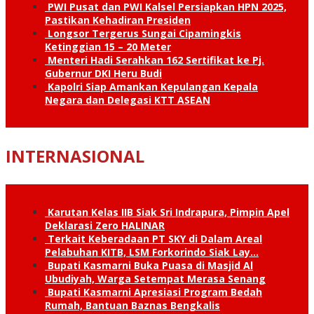
PWI Pusat dan PWI Kalsel Persiapkan HPN 2025,
Pastikan Kehadiran Presiden
Longsor Tergerus Sungai Cipamingkis
Ketinggian 15 – 20 Meter
Menteri Hadi Serahkan 162 Sertifikat ke Pj.
Gubernur DKI Heru Budi
Kapolri Siap Amankan Kepulangan Kepala
Negara dan Delegasi KTT ASEAN
INTERNASIONAL
Karutan Kelas IIB Siak Sri Indrapura, Pimpin Apel
Deklarasi Zero HALINAR
Terkait Keberadaan PT SKY di Dalam Areal
Pelabuhan KITB, LSM Forkorindo Siak Lay…
Bupati Kasmarni Buka Puasa di Masjid Al
Ubudiyah, Warga Setempat Merasa Senang
Bupati Kasmarni Apresiasi Program Bedah
Rumah, Bantuan Baznas Bengkalis