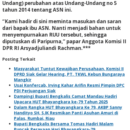
Undang) perubahan atas Undang-Undang no 5
tahun 2014 tentang ASN ini.
“Kami hadir di sini meminta masukan dan saran
dari bapak ibu ASN. Nanti menjadi bahan untuk
menyempurnakan RUU tersebut, sehingga
diputuskan di Paripurna,” papar Anggota Komisi II
DPR RI Arsyadjuliandi Rachman.***
Posting Terkait
Masyarakat Tuntut Kewajiban Perusahaan, Komisi II
DPRD Siak Gelar Hearing, PT. TKWL Kebun Bungaraya
Mangkir
Usai Konfercab, Irving Kahar Arifin Resmi Pimpin DPC
PDI Perjuangan Siak
Dampingi Bupati Bengkalis Camat Mandau Hadiri
Upacara HUT Bhayangkara ke-79 Tahun 2025
Dalam Rangka HUT Bhayangkara Ke 79, AKBP Sanny
Handityo SH, S.IK Resmikan Panti Asuhan Amuri di
Palas, Rumbai, Riau
Bupati Bengkalis Bersama Tomas Hadiri Malam
Puncak Perayaan Hari Bhayangkara-79