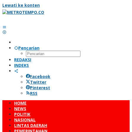
Lewati ke konten
Pencarian
REDAKSI
INDEKS
Facebook
Twitter
Pinterest
RSS
HOME
NEWS
POLITIK
NASIONAL
LINTAS DAERAH
PEMERINTAHAN