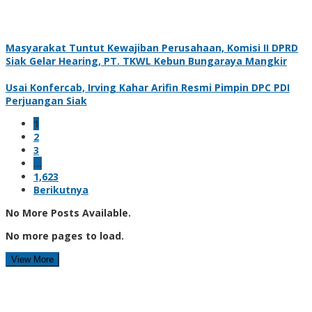
Masyarakat Tuntut Kewajiban Perusahaan, Komisi II DPRD
Siak Gelar Hearing, PT. TKWL Kebun Bungaraya Mangkir
Usai Konfercab, Irving Kahar Arifin Resmi Pimpin DPC PDI
Perjuangan Siak
1
2
3
…
1,623
Berikutnya
No More Posts Available.
No more pages to load.
View More