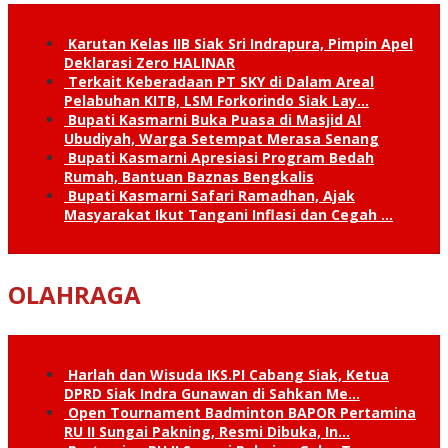
Karutan Kelas IIB Siak Sri Indrapura, Pimpin Apel
Deklarasi Zero HALINAR
Terkait Keberadaan PT SKY di Dalam Areal
Pelabuhan KITB, LSM Forkorindo Siak Lay…
Bupati Kasmarni Buka Puasa di Masjid Al
Ubudiyah, Warga Setempat Merasa Senang
Bupati Kasmarni Apresiasi Program Bedah
Rumah, Bantuan Baznas Bengkalis
Bupati Kasmarni Safari Ramadhan, Ajak
Masyarakat Ikut Tangani Inflasi dan Cegah …
OLAHRAGA
Harlah dan Wisuda IKS.PI Cabang Siak, Ketua
DPRD Siak Indra Gunawan di Sahkan Me…
Open Tournament Badminton BAPOR Pertamina
RU II Sungai Pakning, Resmi Dibuka, In…