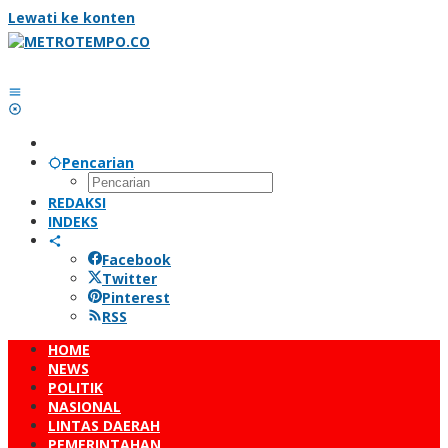
Lewati ke konten
Pencarian
REDAKSI
INDEKS
Facebook
Twitter
Pinterest
RSS
HOME
NEWS
POLITIK
NASIONAL
LINTAS DAERAH
PEMERINTAHAN