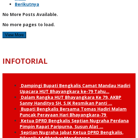
Berikutnya
No More Posts Available.
No more pages to load.
View More
INFOTORIAL
Dampingi Bupati Bengkalis Camat Mandau Hadiri
Upacara HUT Bhayangkara ke-79 Tahu…
Dalam Rangka HUT Bhayangkara Ke 79, AKBP
Sanny Handityo SH, S.IK Resmikan Panti …
Bupati Bengkalis Bersama Tomas Hadiri Malam
Puncak Perayaan Hari Bhayangkara-79
Ketua DPRD Bengkalis Septian Nugraha Perdana
Pimpin Rapat Paripurna, Susun Alat …
Septian Nugraha Jabat Ketua DPRD Bengkalis,