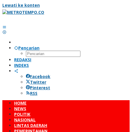
Lewati ke konten
Pencarian
REDAKSI
INDEKS
Facebook
Twitter
Pinterest
RSS
HOME
NEWS
POLITIK
NASIONAL
LINTAS DAERAH
PEMERINTAHAN