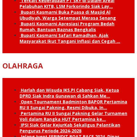
Terkait Keberadaan PT SKY di Dalam Areal
Pelabuhan KITB, LSM Forkorindo Siak Lay…
Bupati Kasmarni Buka Puasa di Masjid Al
Ubudiyah, Warga Setempat Merasa Senang
Bupati Kasmarni Apresiasi Program Bedah
Rumah, Bantuan Baznas Bengkalis
Bupati Kasmarni Safari Ramadhan, Ajak
Masyarakat Ikut Tangani Inflasi dan Cegah …
OLAHRAGA
Harlah dan Wisuda IKS.PI Cabang Siak, Ketua
DPRD Siak Indra Gunawan di Sahkan Me…
Open Tournament Badminton BAPOR Pertamina
RU II Sungai Pakning, Resmi Dibuka, In…
Pertamina RU II Sungai Pakning Gelar Turnamen
Voli dalam Rangka HUT Pertamina ke…
IPSI Siak Gelar KejurKab Sekaligus Pelantikan
Pengurus Periode 2024-2028
Jelang Ivent SERINDIT BOAT RACE 2024, Dinas