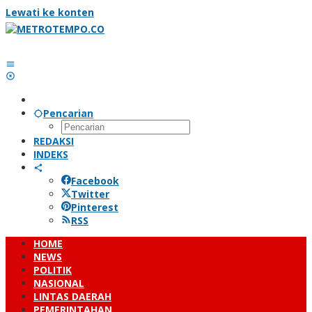
Lewati ke konten
Pencarian
REDAKSI
INDEKS
Facebook
Twitter
Pinterest
RSS
HOME
NEWS
POLITIK
NASIONAL
LINTAS DAERAH
PEMERINTAHAN