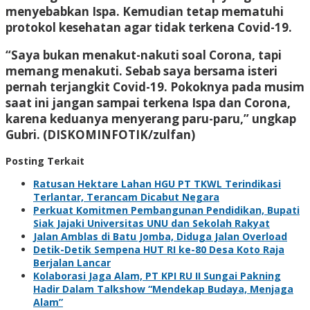
menyebabkan Ispa. Kemudian tetap mematuhi
protokol kesehatan agar tidak terkena Covid-19.
“Saya bukan menakut-nakuti soal Corona, tapi
memang menakuti. Sebab saya bersama isteri
pernah terjangkit Covid-19. Pokoknya pada musim
saat ini jangan sampai terkena Ispa dan Corona,
karena keduanya menyerang paru-paru,” ungkap
Gubri. (DISKOMINFOTIK/zulfan)
Posting Terkait
Ratusan Hektare Lahan HGU PT TKWL Terindikasi
Terlantar, Terancam Dicabut Negara
Perkuat Komitmen Pembangunan Pendidikan, Bupati
Siak Jajaki Universitas UNU dan Sekolah Rakyat
Jalan Amblas di Batu Jomba, Diduga Jalan Overload
Detik-Detik Sempena HUT RI ke-80 Desa Koto Raja
Berjalan Lancar
Kolaborasi Jaga Alam, PT KPI RU II Sungai Pakning
Hadir Dalam Talkshow “Mendekap Budaya, Menjaga
Alam”