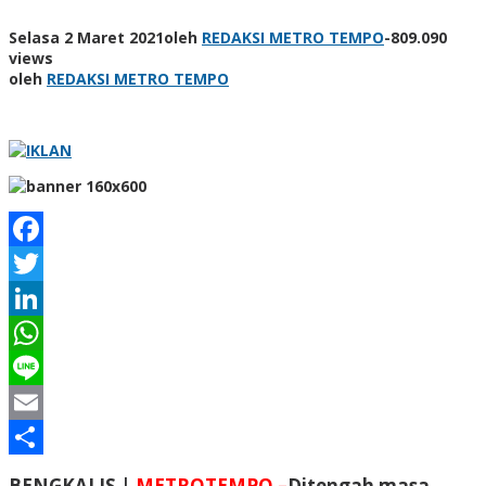
Selasa 2 Maret 2021
oleh
REDAKSI METRO TEMPO
-
809.090
views
oleh
REDAKSI METRO TEMPO
Facebook
Twitter
LinkedIn
WhatsApp
Line
Email
Share
BENGKALIS |
METROTEMPO –
Ditengah masa