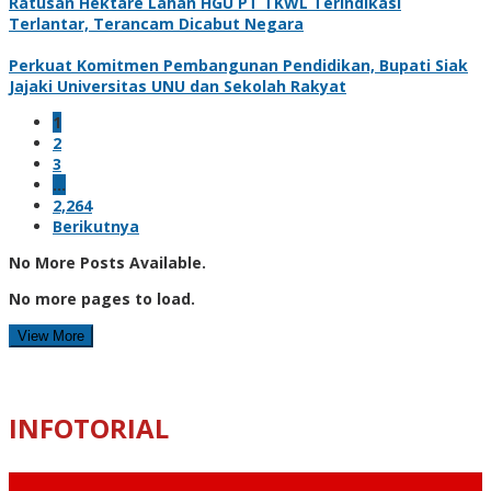
Ratusan Hektare Lahan HGU PT TKWL Terindikasi
Terlantar, Terancam Dicabut Negara
Perkuat Komitmen Pembangunan Pendidikan, Bupati Siak
Jajaki Universitas UNU dan Sekolah Rakyat
1
2
3
…
2,264
Berikutnya
No More Posts Available.
No more pages to load.
View More
INFOTORIAL