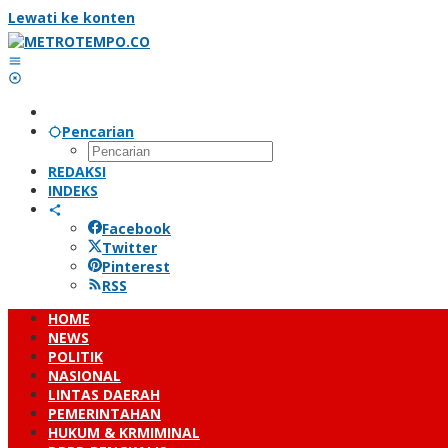
Lewati ke konten
Pencarian
REDAKSI
INDEKS
Facebook
Twitter
Pinterest
RSS
HOME
NEWS
POLITIK
NASIONAL
LINTAS DAERAH
PEMERINTAHAN
HUKUM & KRMIMINAL