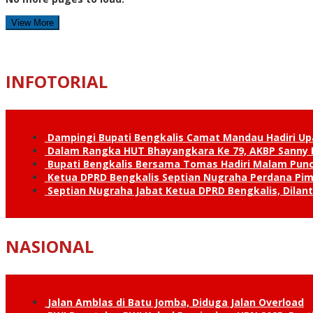
View More
INFOTORIAL
Dampingi Bupati Bengkalis Camat Mandau Hadiri U
Dalam Rangka HUT Bhayangkara Ke 79, AKBP Sanny H
Bupati Bengkalis Bersama Tomas Hadiri Malam Pun
Ketua DPRD Bengkalis Septian Nugraha Perdana Pimp
Septian Nugraha Jabat Ketua DPRD Bengkalis, Dilan
NASIONAL
Jalan Amblas di Batu Jomba, Diduga Jalan Overload