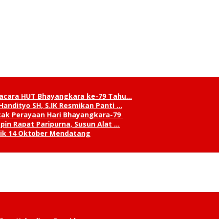
pacara HUT Bhayangkara ke-79 Tahu…
andityo SH, S.IK Resmikan Panti …
cak Perayaan Hari Bhayangkara-79
in Rapat Paripurna, Susun Alat …
tik 14 Oktober Mendatang