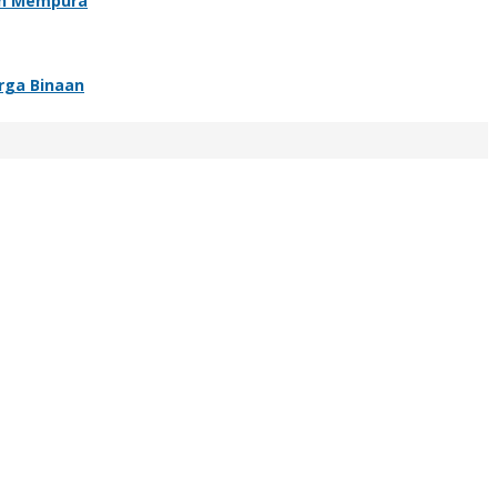
an Mempura
rga Binaan