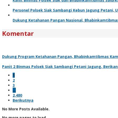
Kanit Binmas Polsek Siak dan Bhabinkamtibmas Salur
Personel Polsek Siak Sambangi Kebun Jagung Petani,
Dukung Ketahanan Pangan Nasional, Bhabinkamtibma
Komentar
Dukung Program Ketahanan Pangan, Bhabinkamtibmas Kam
Panit 2 Binmas Polsek Siak Sambangi Petani Jagung, Berik
1
2
3
…
2,480
Berikutnya
No More Posts Available.
No more pages to load.