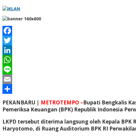
Facebook
Twitter
LinkedIn
WhatsApp
Line
Email
Share
PEKANBARU |
METROTEMPO –
Bupati Bengkalis K
Pemeriksa Keuangan (BPK) Republik Indonesia Perwa
LKPD tersebut diterima langsung oleh Kepala BPK R
Haryotomo, di Ruang Auditorium BPK RI Perwakilan 