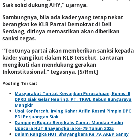
Siak solid dukung AHY,” ujarnya.
Sambungnya, bila ada kader yang tetap nekat
berangkat ke KLB Partai Demokrat di Deli
Serdang, dirinya memastikan akan diberikan
sanksi tegas.
“Tentunya partai akan memberikan sanksi kepada
kader yang ikut dalam KLB tersebut. Lantaran
mengikuti dan mendukung gerakan
Inkonstitusional,” tegasnya. [S/Rmt]
Posting Terkait
Masyarakat Tuntut Kewajiban Perusahaan, Komisi II
DPRD Siak Gelar Hearing, PT. TKWL Kebun Bungaraya
Mangkir
Usai Konfercab, Irving Kahar Arifin Resmi Pimpin DPC
PDI Perjuangan Siak
Dampingi Bupati Bengkalis Camat Mandau Hadiri
Upacara HUT Bhayangkara ke-79 Tahun 2025
Dalam Rangka HUT Bhayangkara Ke 79, AKBP Sanny