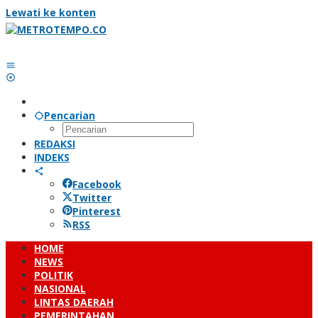
Lewati ke konten
Pencarian
REDAKSI
INDEKS
Facebook
Twitter
Pinterest
RSS
HOME
NEWS
POLITIK
NASIONAL
LINTAS DAERAH
PEMERINTAHAN