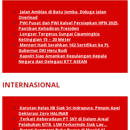
Jalan Amblas di Batu Jomba, Diduga Jalan
Overload
PWI Pusat dan PWI Kalsel Persiapkan HPN 2025,
Pastikan Kehadiran Presiden
Longsor Tergerus Sungai Cipamingkis
Ketinggian 15 – 20 Meter
Menteri Hadi Serahkan 162 Sertifikat ke Pj.
Gubernur DKI Heru Budi
Kapolri Siap Amankan Kepulangan Kepala
Negara dan Delegasi KTT ASEAN
INTERNASIONAL
Karutan Kelas IIB Siak Sri Indrapura, Pimpin Apel
Deklarasi Zero HALINAR
Terkait Keberadaan PT SKY di Dalam Areal
Pelabuhan KITB, LSM Forkorindo Siak Lay…
Bupati Kasmarni Buka Puasa di Masjid Al