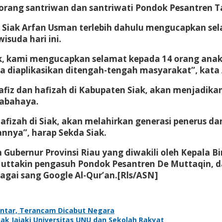
orang santriwan dan santriwati Pondok Pesantren Ta
Siak Arfan Usman terlebih dahulu mengucapkan sel
isuda hari ini.
, kami mengucapkan selamat kepada 14 orang anak k
sa diaplikasikan ditengah-tengah masyarakat”, kata
fiz dan hafizah di Kabupaten Siak, akan menjadika
rabahaya.
afizah di Siak, akan melahirkan generasi penerus 
nnya”, harap Sekda Siak.
Gubernur Provinsi Riau yang diwakili oleh Kepala Biro
 Muttakin pengasuh Pondok Pesantren De Muttaqin,
bagai sang Google Al-Qur’an.[Rls/ASN]
antar, Terancam Dicabut Negara
k Jajaki Universitas UNU dan Sekolah Rakyat