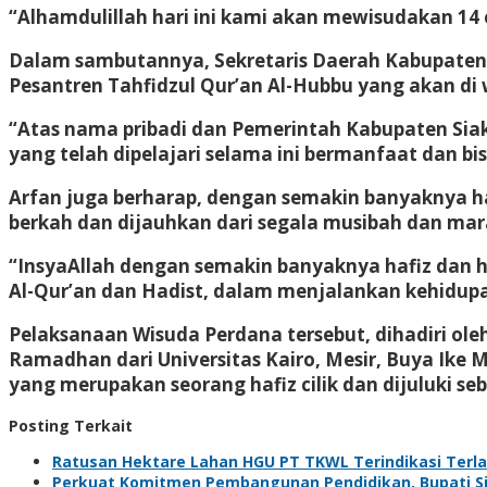
“Alhamdulillah hari ini kami akan mewisudakan 14 
Dalam sambutannya, Sekretaris Daerah Kabupaten 
Pesantren Tahfidzul Qur’an Al-Hubbu yang akan di w
“Atas nama pribadi dan Pemerintah Kabupaten Siak
yang telah dipelajari selama ini bermanfaat dan bi
Arfan juga berharap, dengan semakin banyaknya ha
berkah dan dijauhkan dari segala musibah dan ma
“InsyaAllah dengan semakin banyaknya hafiz dan h
Al-Qur’an dan Hadist, dalam menjalankan kehidupa
Pelaksanaan Wisuda Perdana tersebut, dihadiri oleh 
Ramadhan dari Universitas Kairo, Mesir, Buya Ike
yang merupakan seorang hafiz cilik dan dijuluki se
Posting Terkait
Ratusan Hektare Lahan HGU PT TKWL Terindikasi Terl
Perkuat Komitmen Pembangunan Pendidikan, Bupati Sia