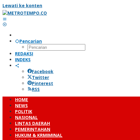
Lewati ke konten
Pencarian
REDAKSI
INDEKS
Facebook
Twitter
Pinterest
RSS
HOME
NEWS
POLITIK
NASIONAL
LINTAS DAERAH
PEMERINTAHAN
HUKUM & KRMIMINAL