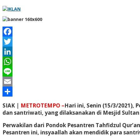
Facebook
Twitter
LinkedIn
WhatsApp
Line
Email
Share
SIAK |
METROTEMPO –
Hari ini, Senin (15/3/2021)
dan santriwati, yang dilaksanakan di Mesjid Sulta
Perwakilan dari Pondok Pesantren Tahfidzul Qur’an
Pesantren ini, insyaallah akan mendidik para sant