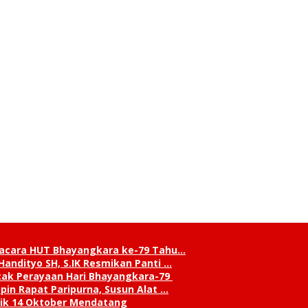
pacara HUT Bhayangkara ke-79 Tahu…
andityo SH, S.IK Resmikan Panti …
cak Perayaan Hari Bhayangkara-79
in Rapat Paripurna, Susun Alat …
tik 14 Oktober Mendatang