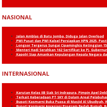
NASIONAL
Jalan Amblas di Batu Jomba, Diduga Jalan Overload
PWI Pusat dan PWI Kalsel Persiapkan HPN 2025, Past
Longsor Tergerus Sungai Cipamingkis Ketinggian 15
Menteri Hadi Serahkan 162 Sertifikat ke Pj. Gubernur
Kapolri Siap Amankan Kepulangan Kepala Negara d
INTERNASIONAL
Karutan Kelas IIB Siak Sri Indrapura, Pimpin Apel De
Terkait Keberadaan PT SKY di Dalam Areal Pelabuhan
Bupati Kasmarni Buka Puasa di Masjid Al Ubudiyah
Bupati Kasmarni Apresiasi Program Bedah Rumah, B