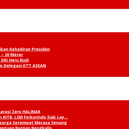
ikan Kehadiran Presiden
 – 20 Meter
 DKI Heru Budi
an Delegasi KTT ASEAN
klarasi Zero HALINAR
 KITB, LSM Forkorindo Siak Lay…
, Warga Setempat Merasa Senang
antuan Baznas Bengkalis