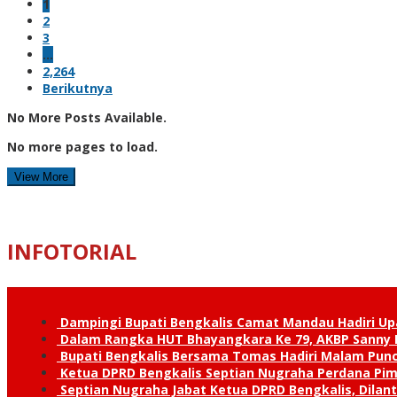
1
2
3
…
2,264
Berikutnya
No More Posts Available.
No more pages to load.
View More
INFOTORIAL
Dampingi Bupati Bengkalis Camat Mandau Hadiri U
Dalam Rangka HUT Bhayangkara Ke 79, AKBP Sanny H
Bupati Bengkalis Bersama Tomas Hadiri Malam Pun
Ketua DPRD Bengkalis Septian Nugraha Perdana Pimp
Septian Nugraha Jabat Ketua DPRD Bengkalis, Dilan