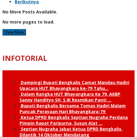
Berikutnya
No More Posts Available.
No more pages to load.
View More
INFOTORIAL
Dampingi Bupati Bengkalis Camat Mandau Hadiri
Upacara HUT Bhayangkara ke-79 Tahu…
Dalam Rangka HUT Bhayangkara Ke 79, AKBP
Sanny Handityo SH, S.IK Resmikan Panti …
Bupati Bengkalis Bersama Tomas Hadiri Malam
Puncak Perayaan Hari Bhayangkara-79
Ketua DPRD Bengkalis Septian Nugraha Perdana
Pimpin Rapat Paripurna, Susun Alat …
Septian Nugraha Jabat Ketua DPRD Bengkalis,
Dilantik 14 Oktober Mendatang