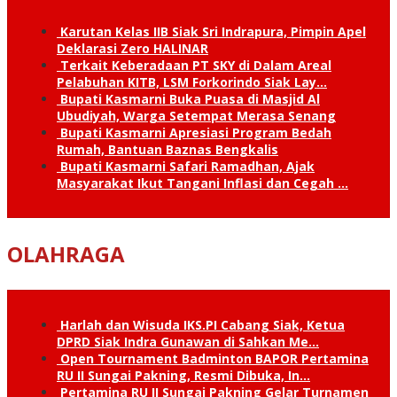
Karutan Kelas IIB Siak Sri Indrapura, Pimpin Apel
Deklarasi Zero HALINAR
Terkait Keberadaan PT SKY di Dalam Areal
Pelabuhan KITB, LSM Forkorindo Siak Lay…
Bupati Kasmarni Buka Puasa di Masjid Al
Ubudiyah, Warga Setempat Merasa Senang
Bupati Kasmarni Apresiasi Program Bedah
Rumah, Bantuan Baznas Bengkalis
Bupati Kasmarni Safari Ramadhan, Ajak
Masyarakat Ikut Tangani Inflasi dan Cegah …
OLAHRAGA
Harlah dan Wisuda IKS.PI Cabang Siak, Ketua
DPRD Siak Indra Gunawan di Sahkan Me…
Open Tournament Badminton BAPOR Pertamina
RU II Sungai Pakning, Resmi Dibuka, In…
Pertamina RU II Sungai Pakning Gelar Turnamen