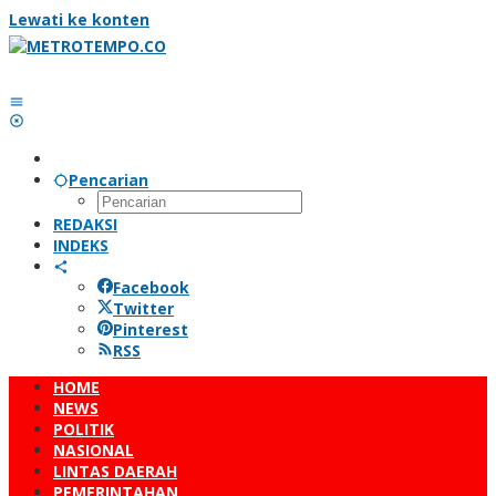
Lewati ke konten
Pencarian
REDAKSI
INDEKS
Facebook
Twitter
Pinterest
RSS
HOME
NEWS
POLITIK
NASIONAL
LINTAS DAERAH
PEMERINTAHAN