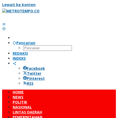
Lewati ke konten
Pencarian
REDAKSI
INDEKS
Facebook
Twitter
Pinterest
RSS
HOME
NEWS
POLITIK
NASIONAL
LINTAS DAERAH
PEMERINTAHAN