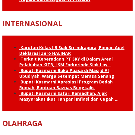
INTERNASIONAL
Karutan Kelas IIB Siak Sri Indrapura, Pimpin Apel
Deklarasi Zero HALINAR
Terkait Keberadaan PT SKY di Dalam Areal
Pelabuhan KITB, LSM Forkorindo Siak Lay…
Bupati Kasmarni Buka Puasa di Masjid Al
Ubudiyah, Warga Setempat Merasa Senang
Bupati Kasmarni Apresiasi Program Bedah
Rumah, Bantuan Baznas Bengkalis
Bupati Kasmarni Safari Ramadhan, Ajak
Masyarakat Ikut Tangani Inflasi dan Cegah …
OLAHRAGA