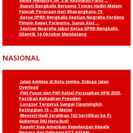
Sanny Handityo SH, S.IK Resmikan Panti …
Bupati Bengkalis Bersama Tomas Hadiri Malam
Puncak Perayaan Hari Bhayangkara-79
Ketua DPRD Bengkalis Septian Nugraha Perdana
Pimpin Rapat Paripurna, Susun Alat …
Septian Nugraha Jabat Ketua DPRD Bengkalis,
Dilantik 14 Oktober Mendatang
NASIONAL
Jalan Amblas di Batu Jomba, Diduga Jalan
Overload
PWI Pusat dan PWI Kalsel Persiapkan HPN 2025,
Pastikan Kehadiran Presiden
Longsor Tergerus Sungai Cipamingkis
Ketinggian 15 – 20 Meter
Menteri Hadi Serahkan 162 Sertifikat ke Pj.
Gubernur DKI Heru Budi
Kapolri Siap Amankan Kepulangan Kepala
Negara dan Delegasi KTT ASEAN