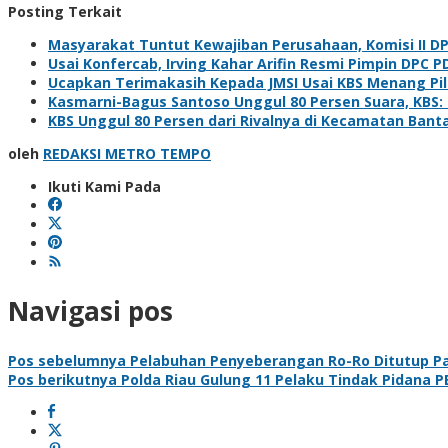
Posting Terkait
Masyarakat Tuntut Kewajiban Perusahaan, Komisi II D
Usai Konfercab, Irving Kahar Arifin Resmi Pimpin DPC P
Ucapkan Terimakasih Kepada JMSI Usai KBS Menang Pi
Kasmarni-Bagus Santoso Unggul 80 Persen Suara, KBS
KBS Unggul 80 Persen dari Rivalnya di Kecamatan Bant
oleh
REDAKSI METRO TEMPO
Ikuti Kami Pada
Navigasi pos
Pos sebelumnya
Pelabuhan Penyeberangan Ro-Ro Ditutup Pa
Pos berikutnya
Polda Riau Gulung 11 Pelaku Tindak Pidana P