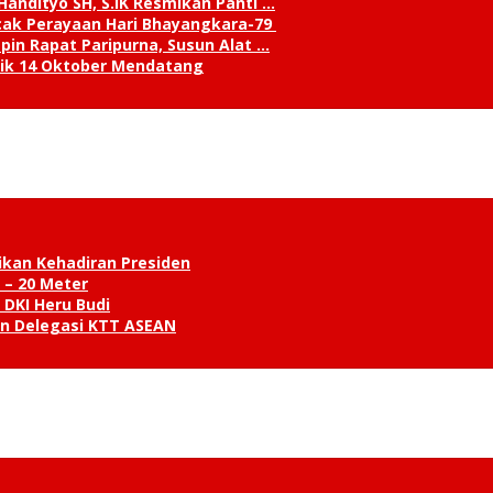
andityo SH, S.IK Resmikan Panti …
cak Perayaan Hari Bhayangkara-79
in Rapat Paripurna, Susun Alat …
tik 14 Oktober Mendatang
ikan Kehadiran Presiden
 – 20 Meter
 DKI Heru Budi
an Delegasi KTT ASEAN