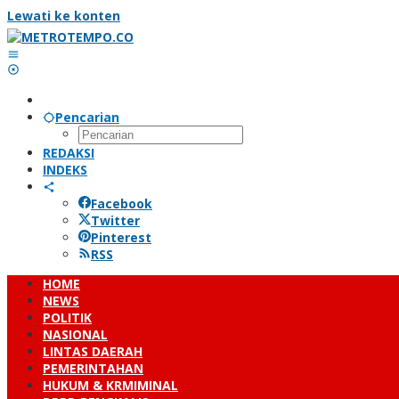
Lewati ke konten
Pencarian
REDAKSI
INDEKS
Facebook
Twitter
Pinterest
RSS
HOME
NEWS
POLITIK
NASIONAL
LINTAS DAERAH
PEMERINTAHAN
HUKUM & KRMIMINAL