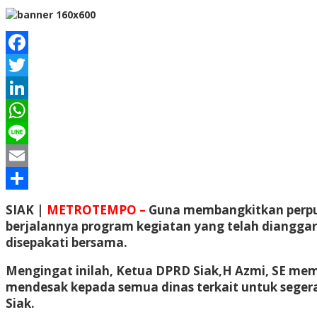
Facebook
Twitter
LinkedIn
WhatsApp
Line
Email
Share
SIAK |
METROTEMPO –
Guna membangkitkan perput
berjalannya program kegiatan yang telah diangg
disepakati bersama.
Mengingat inilah, Ketua DPRD Siak,H Azmi, SE m
mendesak kepada semua dinas terkait untuk seger
Siak.