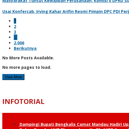
Masyarakat Tuntut Kewajiban Perusahaan, Komisi II DPRD S
Usai Konfercab, Irving Kahar Arifin Resmi Pimpin DPC PDI Pe
1
2
3
…
2,006
Berikutnya
No More Posts Available.
No more pages to load.
View More
INFOTORIAL
Dampingi Bupati Bengkalis Camat Mandau Hadiri U