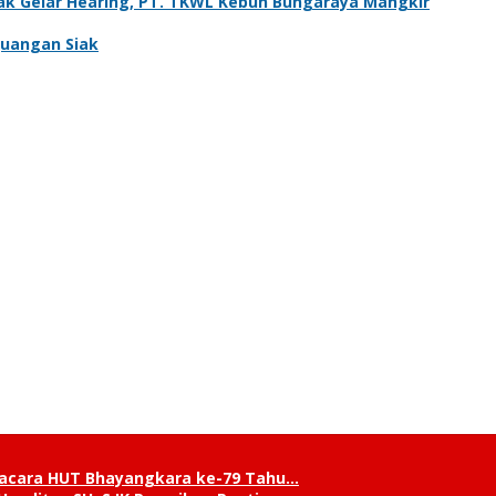
iak Gelar Hearing, PT. TKWL Kebun Bungaraya Mangkir
rjuangan Siak
pacara HUT Bhayangkara ke-79 Tahu…