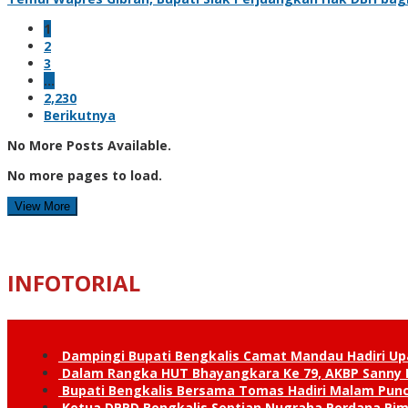
1
2
3
…
2,230
Berikutnya
No More Posts Available.
No more pages to load.
View More
INFOTORIAL
Dampingi Bupati Bengkalis Camat Mandau Hadiri U
Dalam Rangka HUT Bhayangkara Ke 79, AKBP Sanny H
Bupati Bengkalis Bersama Tomas Hadiri Malam Pun
Ketua DPRD Bengkalis Septian Nugraha Perdana Pimp