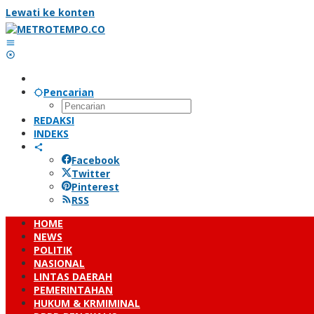
Lewati ke konten
Pencarian
REDAKSI
INDEKS
Facebook
Twitter
Pinterest
RSS
HOME
NEWS
POLITIK
NASIONAL
LINTAS DAERAH
PEMERINTAHAN
HUKUM & KRMIMINAL