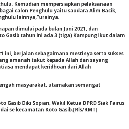
nghulu. Kemudian mempersiapkan pelaksanaan
ebagai calon Penghulu yaitu saudara Alim Bacik,
nghulu lainnya,”urainya.
apan dimulai pada bulan Juni 2021, dan
 Gasib tahun ini ada 3 (tiga) Kampung ikut dalam
ini, berjalan sebagaimana mestinya serta sukses
yang amanah takut kepada Allah dan sayang
ntiasa mendapat keridhoan dari Allah
itengah masyarakat, utamakan semangat
o Gasib Diki Sopian, Wakil Ketua DPRD Siak Fairus
ndai se kecamatan Koto Gasib.[Rls/RMT]