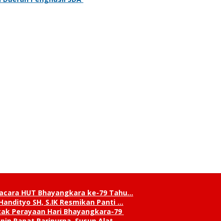
pacara HUT Bhayangkara ke-79 Tahu…
andityo SH, S.IK Resmikan Panti …
cak Perayaan Hari Bhayangkara-79
in Rapat Paripurna, Susun Alat …