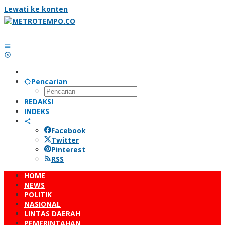
Lewati ke konten
Pencarian
REDAKSI
INDEKS
Facebook
Twitter
Pinterest
RSS
HOME
NEWS
POLITIK
NASIONAL
LINTAS DAERAH
PEMERINTAHAN