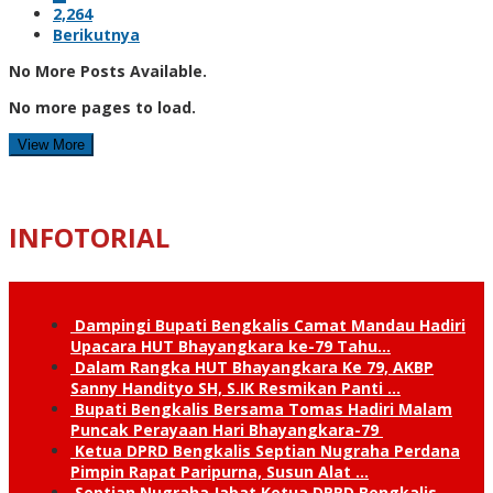
2,264
Berikutnya
No More Posts Available.
No more pages to load.
View More
INFOTORIAL
Dampingi Bupati Bengkalis Camat Mandau Hadiri
Upacara HUT Bhayangkara ke-79 Tahu…
Dalam Rangka HUT Bhayangkara Ke 79, AKBP
Sanny Handityo SH, S.IK Resmikan Panti …
Bupati Bengkalis Bersama Tomas Hadiri Malam
Puncak Perayaan Hari Bhayangkara-79
Ketua DPRD Bengkalis Septian Nugraha Perdana
Pimpin Rapat Paripurna, Susun Alat …
Septian Nugraha Jabat Ketua DPRD Bengkalis,