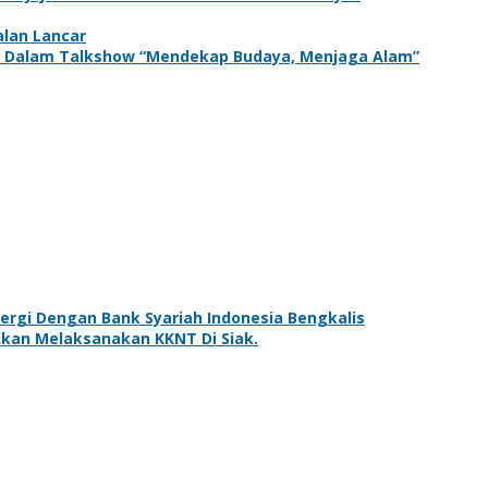
alan Lancar
adir Dalam Talkshow “Mendekap Budaya, Menjaga Alam”
rgi Dengan Bank Syariah Indonesia Bengkalis
kan Melaksanakan KKNT Di Siak.