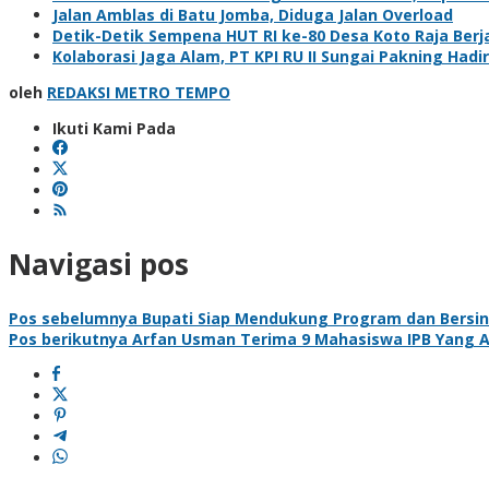
Jalan Amblas di Batu Jomba, Diduga Jalan Overload
Detik-Detik Sempena HUT RI ke-80 Desa Koto Raja Berj
Kolaborasi Jaga Alam, PT KPI RU II Sungai Pakning H
oleh
REDAKSI METRO TEMPO
Ikuti Kami Pada
Navigasi pos
Pos sebelumnya
Bupati Siap Mendukung Program dan Bersine
Pos berikutnya
Arfan Usman Terima 9 Mahasiswa IPB Yang A