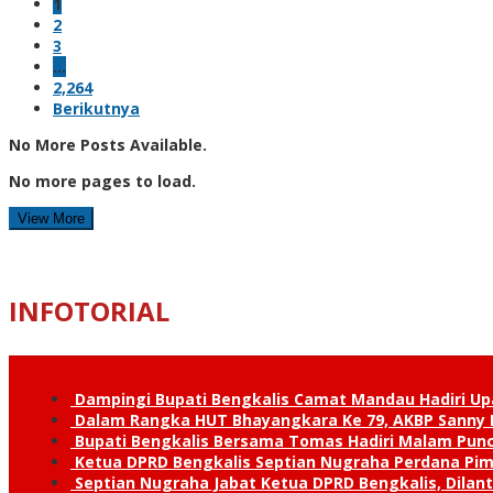
1
2
3
…
2,264
Berikutnya
No More Posts Available.
No more pages to load.
View More
INFOTORIAL
Dampingi Bupati Bengkalis Camat Mandau Hadiri U
Dalam Rangka HUT Bhayangkara Ke 79, AKBP Sanny H
Bupati Bengkalis Bersama Tomas Hadiri Malam Pun
Ketua DPRD Bengkalis Septian Nugraha Perdana Pimp
Septian Nugraha Jabat Ketua DPRD Bengkalis, Dilan