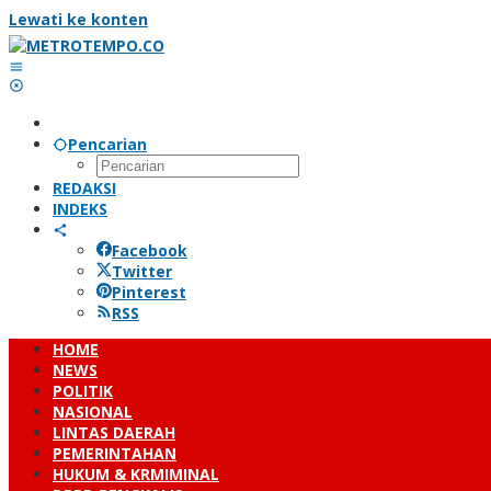
Lewati ke konten
Pencarian
REDAKSI
INDEKS
Facebook
Twitter
Pinterest
RSS
HOME
NEWS
POLITIK
NASIONAL
LINTAS DAERAH
PEMERINTAHAN
HUKUM & KRMIMINAL