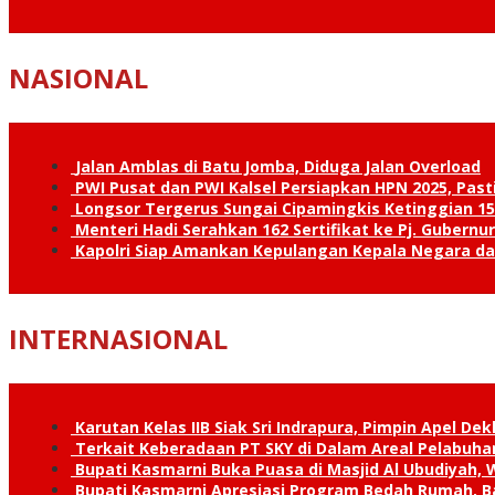
NASIONAL
Jalan Amblas di Batu Jomba, Diduga Jalan Overload
PWI Pusat dan PWI Kalsel Persiapkan HPN 2025, Past
Longsor Tergerus Sungai Cipamingkis Ketinggian 15
Menteri Hadi Serahkan 162 Sertifikat ke Pj. Gubernur
Kapolri Siap Amankan Kepulangan Kepala Negara d
INTERNASIONAL
Karutan Kelas IIB Siak Sri Indrapura, Pimpin Apel De
Terkait Keberadaan PT SKY di Dalam Areal Pelabuhan
Bupati Kasmarni Buka Puasa di Masjid Al Ubudiyah
Bupati Kasmarni Apresiasi Program Bedah Rumah, B