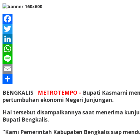
Facebook
Twitter
LinkedIn
WhatsApp
Line
Email
Share
BENGKALIS|
METROTEMPO –
Bupati Kasmarni men
pertumbuhan ekonomi Negeri Junjungan.
Hal tersebut disampaikannya saat menerima kunju
Bupati Bengkalis.
“Kami Pemerintah Kabupaten Bengkalis siap menduk