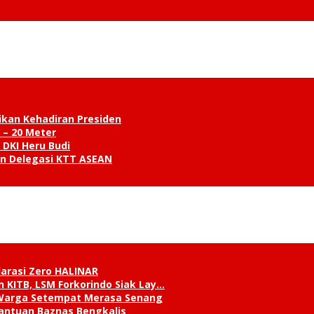
ikan Kehadiran Presiden
 – 20 Meter
 DKI Heru Budi
an Delegasi KTT ASEAN
klarasi Zero HALINAR
 KITB, LSM Forkorindo Siak Lay…
, Warga Setempat Merasa Senang
antuan Baznas Bengkalis