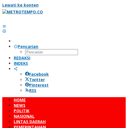
Lewati ke konten
Pencarian
REDAKSI
INDEKS
Facebook
Twitter
Pinterest
RSS
HOME
NEWS
POLITIK
NASIONAL
LINTAS DAERAH
PEMERINTAHAN