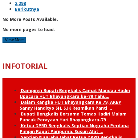
2,298
Berikutnya
No More Posts Available.
No more pages to load.
View More
INFOTORIAL
Dampingi Bupati Bengkalis Camat Mandau Hadiri
Upacara HUT Bhayangkara ke-79 Tahu…
Dalam Rangka HUT Bhayangkara Ke 79, AKBP
Sanny Handityo SH, S.IK Resmikan Panti …
Bupati Bengkalis Bersama Tomas Hadiri Malam
Puncak Perayaan Hari Bhayangkara-79
Ketua DPRD Bengkalis Septian Nugraha Perdana
Pimpin Rapat Paripurna, Susun Alat …
Septian Nugraha Jabat Ketua DPRD Bengkalis,