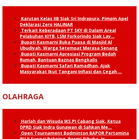
Karutan Kelas IIB Siak Sri Indrapura, Pimpin Apel
Deklarasi Zero HALINAR
Terkait Keberadaan PT SKY di Dalam Areal
Pelabuhan KITB, LSM Forkorindo Siak Lay…
Bupati Kasmarni Buka Puasa di Masjid Al
Ubudiyah, Warga Setempat Merasa Senang
Bupati Kasmarni Apresiasi Program Bedah
Rumah, Bantuan Baznas Bengkalis
Bupati Kasmarni Safari Ramadhan, Ajak
Masyarakat Ikut Tangani Inflasi dan Cegah …
OLAHRAGA
Harlah dan Wisuda IKS.PI Cabang Siak, Ketua
DPRD Siak Indra Gunawan di Sahkan Me…
Open Tournament Badminton BAPOR Pertamina
RU II Sungai Pakning, Resmi Dibuka, In…