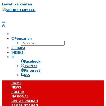
Lewati ke konten
Pencarian
REDAKSI
INDEKS
Facebook
Twitter
Pinterest
RSS
HOME
NEWS
POLITIK
NASIONAL
LINTAS DAERAH
PEMERINTAHAN