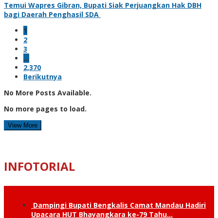
Temui Wapres Gibran, Bupati Siak Perjuangkan Hak DBH
bagi Daerah Penghasil SDA
1
2
3
…
2,370
Berikutnya
No More Posts Available.
No more pages to load.
View More
INFOTORIAL
Dampingi Bupati Bengkalis Camat Mandau Hadiri
Upacara HUT Bhayangkara ke-79 Tahu…