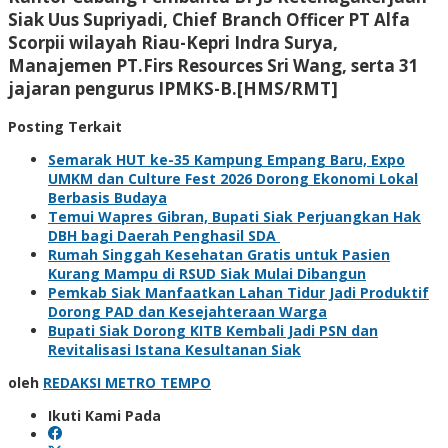
Siak Uus Supriyadi, Chief Branch Officer PT Alfa
Scorpii wilayah Riau-Kepri Indra Surya,
Manajemen PT.Firs Resources Sri Wang, serta 31
jajaran pengurus IPMKS-B.[HMS/RMT]
Posting Terkait
Semarak HUT ke-35 Kampung Empang Baru, Expo
UMKM dan Culture Fest 2026 Dorong Ekonomi Lokal
Berbasis Budaya
Temui Wapres Gibran, Bupati Siak Perjuangkan Hak
DBH bagi Daerah Penghasil SDA
Rumah Singgah Kesehatan Gratis untuk Pasien
Kurang Mampu di RSUD Siak Mulai Dibangun
Pemkab Siak Manfaatkan Lahan Tidur Jadi Produktif
Dorong PAD dan Kesejahteraan Warga
Bupati Siak Dorong KITB Kembali Jadi PSN dan
Revitalisasi Istana Kesultanan Siak
oleh
REDAKSI METRO TEMPO
Ikuti Kami Pada