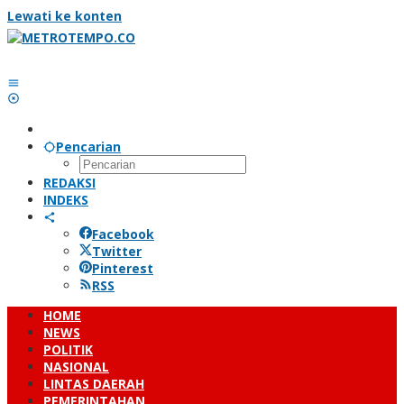
Lewati ke konten
Pencarian
REDAKSI
INDEKS
Facebook
Twitter
Pinterest
RSS
HOME
NEWS
POLITIK
NASIONAL
LINTAS DAERAH
PEMERINTAHAN