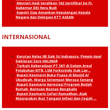
Menteri Hadi Serahkan 162 Sertifikat ke Pj.
Gubernur DKI Heru Budi
Kapolri Siap Amankan Kepulangan Kepala
Negara dan Delegasi KTT ASEAN
INTERNASIONAL
Karutan Kelas IIB Siak Sri Indrapura, Pimpin Apel
Deklarasi Zero HALINAR
Terkait Keberadaan PT SKY di Dalam Areal
Pelabuhan KITB, LSM Forkorindo Siak Lay…
Bupati Kasmarni Buka Puasa di Masjid Al
Ubudiyah, Warga Setempat Merasa Senang
Bupati Kasmarni Apresiasi Program Bedah
Rumah, Bantuan Baznas Bengkalis
Bupati Kasmarni Safari Ramadhan, Ajak
Masyarakat Ikut Tangani Inflasi dan Cegah …