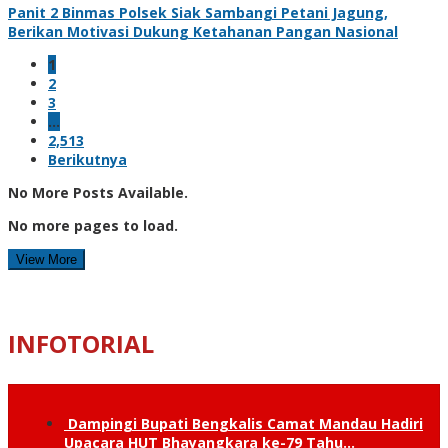
Panit 2 Binmas Polsek Siak Sambangi Petani Jagung,
Berikan Motivasi Dukung Ketahanan Pangan Nasional
1
2
3
…
2,513
Berikutnya
No More Posts Available.
No more pages to load.
View More
INFOTORIAL
Dampingi Bupati Bengkalis Camat Mandau Hadiri
Upacara HUT Bhayangkara ke-79 Tahu…