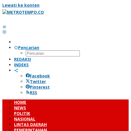
Lewati ke konten
Pencarian
REDAKSI
INDEKS
Facebook
Twitter
Pinterest
RSS
HOME
NEWS
POLITIK
NASIONAL
LINTAS DAERAH
PEMERINTAHAN