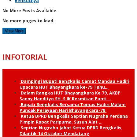
Berikutnya
No More Posts Available.
No more pages to load.
View More
INFOTORIAL
Dampingi Bupati Bengkalis Camat Mandau Hadiri
Upacara HUT Bhayangkara ke-79 Tahu…
Dalam Rangka HUT Bhayangkara Ke 79, AKBP
Sanny Handityo SH, S.IK Resmikan Panti …
Bupati Bengkalis Bersama Tomas Hadiri Malam
Puncak Perayaan Hari Bhayangkara-79
Ketua DPRD Bengkalis Septian Nugraha Perdana
Pimpin Rapat Paripurna, Susun Alat …
Septian Nugraha Jabat Ketua DPRD Bengkalis,
Dilantik 14 Oktober Mendatang