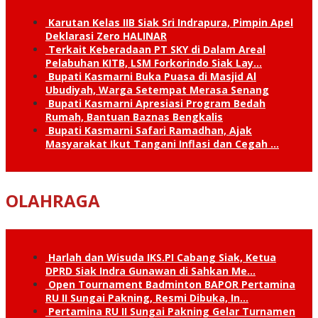
Karutan Kelas IIB Siak Sri Indrapura, Pimpin Apel
Deklarasi Zero HALINAR
Terkait Keberadaan PT SKY di Dalam Areal
Pelabuhan KITB, LSM Forkorindo Siak Lay…
Bupati Kasmarni Buka Puasa di Masjid Al
Ubudiyah, Warga Setempat Merasa Senang
Bupati Kasmarni Apresiasi Program Bedah
Rumah, Bantuan Baznas Bengkalis
Bupati Kasmarni Safari Ramadhan, Ajak
Masyarakat Ikut Tangani Inflasi dan Cegah …
OLAHRAGA
Harlah dan Wisuda IKS.PI Cabang Siak, Ketua
DPRD Siak Indra Gunawan di Sahkan Me…
Open Tournament Badminton BAPOR Pertamina
RU II Sungai Pakning, Resmi Dibuka, In…
Pertamina RU II Sungai Pakning Gelar Turnamen