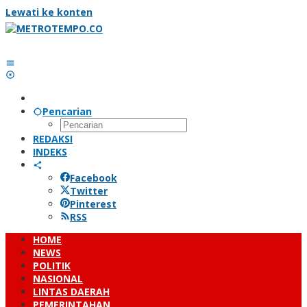
Lewati ke konten
Pencarian
REDAKSI
INDEKS
Facebook
Twitter
Pinterest
RSS
HOME
NEWS
POLITIK
NASIONAL
LINTAS DAERAH
PEMERINTAHAN