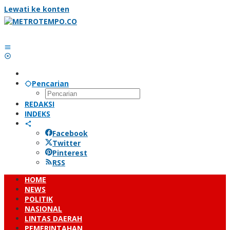
Lewati ke konten
Pencarian
REDAKSI
INDEKS
Facebook
Twitter
Pinterest
RSS
HOME
NEWS
POLITIK
NASIONAL
LINTAS DAERAH
PEMERINTAHAN