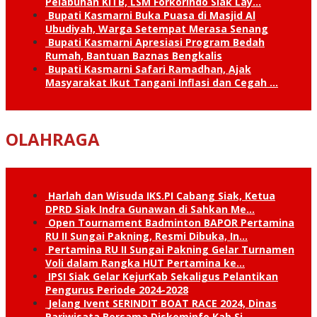
Pelabuhan KITB, LSM Forkorindo Siak Lay…
Bupati Kasmarni Buka Puasa di Masjid Al
Ubudiyah, Warga Setempat Merasa Senang
Bupati Kasmarni Apresiasi Program Bedah
Rumah, Bantuan Baznas Bengkalis
Bupati Kasmarni Safari Ramadhan, Ajak
Masyarakat Ikut Tangani Inflasi dan Cegah …
OLAHRAGA
Harlah dan Wisuda IKS.PI Cabang Siak, Ketua
DPRD Siak Indra Gunawan di Sahkan Me…
Open Tournament Badminton BAPOR Pertamina
RU II Sungai Pakning, Resmi Dibuka, In…
Pertamina RU II Sungai Pakning Gelar Turnamen
Voli dalam Rangka HUT Pertamina ke…
IPSI Siak Gelar KejurKab Sekaligus Pelantikan
Pengurus Periode 2024-2028
Jelang Ivent SERINDIT BOAT RACE 2024, Dinas
Pariwisata Bersama Diskominfo Kab.Si…