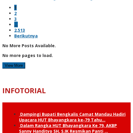
1
2
3
…
2,513
Berikutnya
No More Posts Available.
No more pages to load.
View More
INFOTORIAL
Dampingi Bupati Bengkalis Camat Mandau Hadiri
Upacara HUT Bhayangkara ke-79 Tahu…
Dalam Rangka HUT Bhayangkara Ke 79, AKBP
Sanny Handityo SH, S.IK Resmikan Panti …