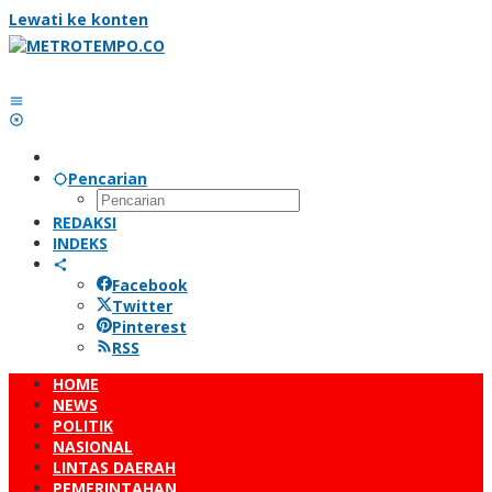
Lewati ke konten
Pencarian
REDAKSI
INDEKS
Facebook
Twitter
Pinterest
RSS
HOME
NEWS
POLITIK
NASIONAL
LINTAS DAERAH
PEMERINTAHAN