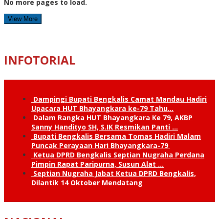
No more pages to load.
View More
INFOTORIAL
Dampingi Bupati Bengkalis Camat Mandau Hadiri
Upacara HUT Bhayangkara ke-79 Tahu…
Dalam Rangka HUT Bhayangkara Ke 79, AKBP
Sanny Handityo SH, S.IK Resmikan Panti …
Bupati Bengkalis Bersama Tomas Hadiri Malam
Puncak Perayaan Hari Bhayangkara-79
Ketua DPRD Bengkalis Septian Nugraha Perdana
Pimpin Rapat Paripurna, Susun Alat …
Septian Nugraha Jabat Ketua DPRD Bengkalis,
Dilantik 14 Oktober Mendatang