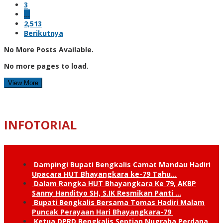
3
…
2,513
Berikutnya
No More Posts Available.
No more pages to load.
View More
INFOTORIAL
Dampingi Bupati Bengkalis Camat Mandau Hadiri
Upacara HUT Bhayangkara ke-79 Tahu…
Dalam Rangka HUT Bhayangkara Ke 79, AKBP
Sanny Handityo SH, S.IK Resmikan Panti …
Bupati Bengkalis Bersama Tomas Hadiri Malam
Puncak Perayaan Hari Bhayangkara-79
Ketua DPRD Bengkalis Septian Nugraha Perdana