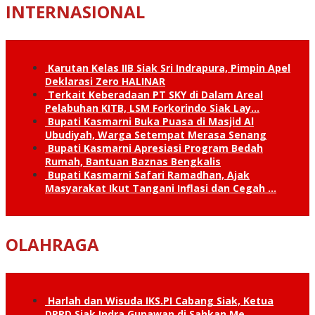
INTERNASIONAL
Karutan Kelas IIB Siak Sri Indrapura, Pimpin Apel
Deklarasi Zero HALINAR
Terkait Keberadaan PT SKY di Dalam Areal
Pelabuhan KITB, LSM Forkorindo Siak Lay…
Bupati Kasmarni Buka Puasa di Masjid Al
Ubudiyah, Warga Setempat Merasa Senang
Bupati Kasmarni Apresiasi Program Bedah
Rumah, Bantuan Baznas Bengkalis
Bupati Kasmarni Safari Ramadhan, Ajak
Masyarakat Ikut Tangani Inflasi dan Cegah …
OLAHRAGA
Harlah dan Wisuda IKS.PI Cabang Siak, Ketua
DPRD Siak Indra Gunawan di Sahkan Me…