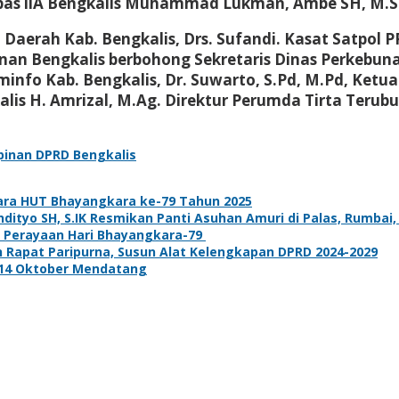
s llA Bengkalis Muhammad Lukman, Ambe SH, M.SI. D
rah Kab. Bengkalis, Drs. Sufandi. Kasat Satpol PP 
bunan Bengkalis berbohong Sekretaris Dinas Perkebuna
minfo Kab. Bengkalis, Dr. Suwarto, S.Pd, M.Pd, Ket
lis H. Amrizal, M.Ag. Direktur Perumda Tirta Terubu
pinan DPRD Bengkalis
ara HUT Bhayangkara ke-79 Tahun 2025
tyo SH, S.IK Resmikan Panti Asuhan Amuri di Palas, Rumbai,
 Perayaan Hari Bhayangkara-79
 Rapat Paripurna, Susun Alat Kelengkapan DPRD 2024-2029
k 14 Oktober Mendatang