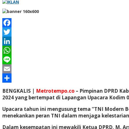
Facebook
Twitter
LinkedIn
WhatsApp
Line
Email
Share
BENGKALIS |
Metrotempo.co
– Pimpinan DPRD Kab. 
2024 yang bertempat di Lapangan Upacara Kodim 030
Upacara tahun ini mengusung tema “TNI Modern B
menekankan peran TNI dalam menjaga kelestarian
Dalam kesempatan ini mewakili Ketua DPRD, M. Ars