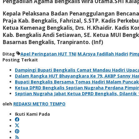
Pengadilan Agama Bengkalis Wira Utama.SHI Kalapa
Kepala Pelaksana Badan Penanggulangan Bencana Dae
Praja Kab. Bengkalis, Fahrizal, S.STP. Kadis Perke
Ketua Kemenag Bengkalis, Drs. H.Khaidir. Kadis Ko
Kab. Bengkalis Andi Setiawan, SE. Ketua MUI Bengka
Basarnas Bengkalis, Tranpiranto. (Inf)
Ditag
Apel Peringatan HUT TNI
M.Arsya Fadillah Hadiri
Pim
Posting Terkait
Dampingi Bupati Bengkalis Camat Mandau Hadiri Upac
Dalam Rangka HUT Bhayangkara Ke 79, AKBP Sanny Handi
Bupati Bengkalis Bersama Tomas Hadiri Malam Puncak
Ketua DPRD Bengkalis Septian Nugraha Perdana Pimpin
Septian Nugraha Jabat Ketua DPRD Bengkalis, Dilanti
oleh
REDAKSI METRO TEMPO
Ikuti Kami Pada