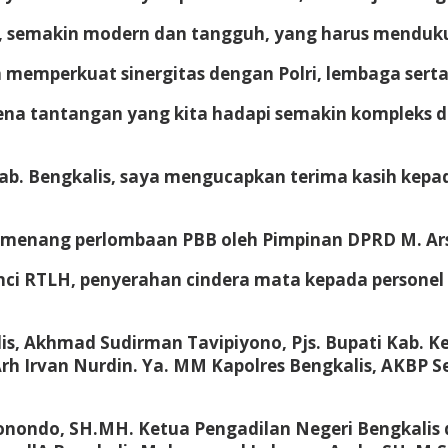
al, semakin modern dan tangguh, yang harus menduk
an memperkuat sinergitas dengan Polri, lembaga sert
karena tantangan yang kita hadapi semakin kompleks 
b. Bengkalis, saya mengucapkan terima kasih kepad
pemenang perlombaan PBB oleh Pimpinan DPRD M. Ar
unci RTLH, penyerahan cindera mata kepada person
lis, Akhmad Sudirman Tavipiyono, Pjs. Bupati Kab. Ke
Arh Irvan Nurdin. Ya. MM Kapolres Bengkalis, AKBP 
gonondo, SH.MH. Ketua Pengadilan Negeri Bengkalis 