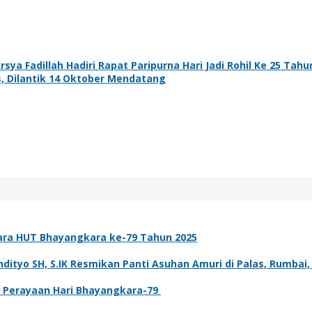
a Fadillah Hadiri Rapat Paripurna Hari Jadi Rohil Ke 25 Tahu
, Dilantik 14 Oktober Mendatang
ara HUT Bhayangkara ke-79 Tahun 2025
tyo SH, S.IK Resmikan Panti Asuhan Amuri di Palas, Rumbai,
 Perayaan Hari Bhayangkara-79