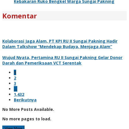
Kebakaran Ruko Bengkel Warga Sungai Pakning
Komentar
Kolaborasi Jaga Alam, PT KPI RU II Sungai Pakning Hadir
Dalam Talkshow “Mendekap Budaya, Menjaga Alam”
Wujud Nyata, Pertamina RU II Sungai Pakning Gelar Donor
Darah dan Pemeriksaan VCT Serentak
1
2
3
…
1,432
Berikutnya
No More Posts Available.
No more pages to load.
View More