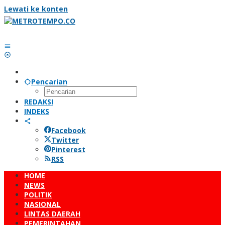
Lewati ke konten
Pencarian
REDAKSI
INDEKS
Facebook
Twitter
Pinterest
RSS
HOME
NEWS
POLITIK
NASIONAL
LINTAS DAERAH
PEMERINTAHAN