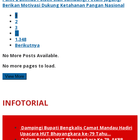
Berikan Motivasi Dukung Ketahanan Pangan Nasional
1
2
3
…
1,348
Berikutnya
No More Posts Available.
No more pages to load.
View More
INFOTORIAL
Dampingi Bupati Bengkalis Camat Mandau Hadiri
Upacara HUT Bhayangkara ke-79 Tahu…
Dalam Rangka HUT Bhayangkara Ke 79, AKBP