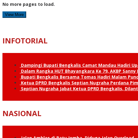
No more pages to load.
View More
INFOTORIAL
Dampingi Bupati Bengkalis Camat Mandau Hadiri U
Dalam Rangka HUT Bhayangkara Ke 79, AKBP Sanny H
Bupati Bengkalis Bersama Tomas Hadiri Malam Pun
Ketua DPRD Bengkalis Septian Nugraha Perdana Pimp
Septian Nugraha Jabat Ketua DPRD Bengkalis, Dilan
NASIONAL
Jalan Amblas di Batu Jomba, Diduga Jalan Overload