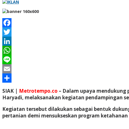
Facebook
Twitter
LinkedIn
WhatsApp
Line
Email
Share
SIAK |
Metrotempo.co
– Dalam upaya mendukung pr
Haryadi, melaksanakan kegiatan pendampingan sert
Kegiatan tersebut dilakukan sebagai bentuk dukun
pertanian demi mensukseskan program ketahanan p