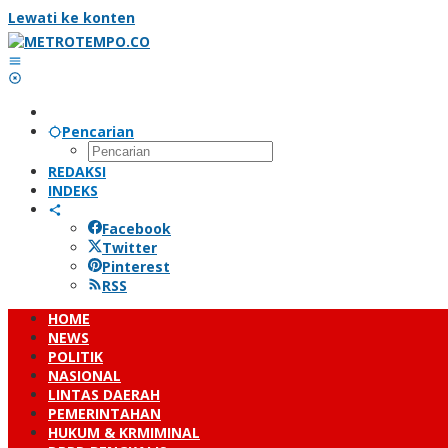
Lewati ke konten
Pencarian
REDAKSI
INDEKS
Facebook
Twitter
Pinterest
RSS
HOME
NEWS
POLITIK
NASIONAL
LINTAS DAERAH
PEMERINTAHAN
HUKUM & KRMIMINAL