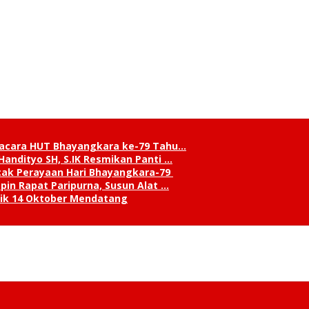
pacara HUT Bhayangkara ke-79 Tahu…
andityo SH, S.IK Resmikan Panti …
cak Perayaan Hari Bhayangkara-79
in Rapat Paripurna, Susun Alat …
tik 14 Oktober Mendatang