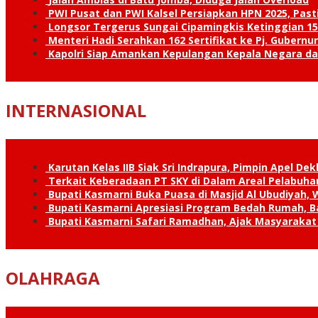
PWI Pusat dan PWI Kalsel Persiapkan HPN 2025, Past
Longsor Tergerus Sungai Cipamingkis Ketinggian 15
Menteri Hadi Serahkan 162 Sertifikat ke Pj. Gubernur
Kapolri Siap Amankan Kepulangan Kepala Negara d
INTERNASIONAL
Karutan Kelas IIB Siak Sri Indrapura, Pimpin Apel De
Terkait Keberadaan PT SKY di Dalam Areal Pelabuhan
Bupati Kasmarni Buka Puasa di Masjid Al Ubudiyah
Bupati Kasmarni Apresiasi Program Bedah Rumah, B
Bupati Kasmarni Safari Ramadhan, Ajak Masyarakat 
OLAHRAGA