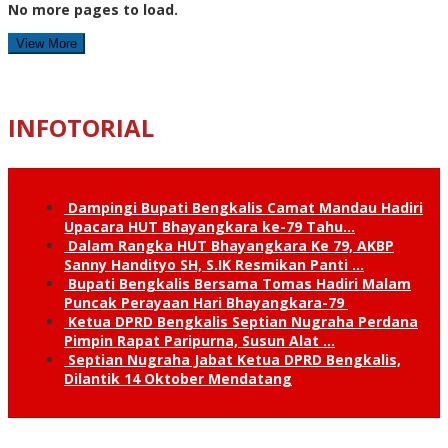
No more pages to load.
View More
INFOTORIAL
Dampingi Bupati Bengkalis Camat Mandau Hadiri
Upacara HUT Bhayangkara ke-79 Tahu…
Dalam Rangka HUT Bhayangkara Ke 79, AKBP
Sanny Handityo SH, S.IK Resmikan Panti …
Bupati Bengkalis Bersama Tomas Hadiri Malam
Puncak Perayaan Hari Bhayangkara-79
Ketua DPRD Bengkalis Septian Nugraha Perdana
Pimpin Rapat Paripurna, Susun Alat …
Septian Nugraha Jabat Ketua DPRD Bengkalis,
Dilantik 14 Oktober Mendatang