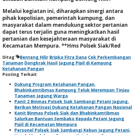
Melalui kegiatan ini, diharapkan sinergi antara
pihak kepolisian, pemerintah kampung, dan
masyarakat dalam mendukung sektor pertanian
dapat terus terjalin guna meningkatkan hasil
pertanian dan kesejahteraan masyarakat di
Kecamatan Mempura. **Hms Polsek Siak/Red
Ditag
Benteng Hilir
Bripka Fitra Dana
Cek Perkembangan
Tanaman
Dongkrak Hasil
Jagung Pipil di Kampung
Ketahanan Pangan
Posting Terkait
Dukung Program Ketahanan Pangan,
Bhabinkamtibmas Kampung Teluk Merempan Tinjau
Tanaman Jagung Warga
Panit 2 Binmas Polsek Siak Sambangi Petani Jagung,
Berikan Motivasi Dukung Ketahanan Pangan Nasional
Kanit Binmas Polsek Siak dan Bhabinkamtibmas
Salurkan Bantuan Sembako Kepada Petani Jagung
Pipil di Kecamatan Mempura
Personel Polsek Siak Sambangi Kebun Jagung Petani,