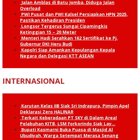
Jalan Amblas di Batu Jomba, Diduga Jalan
Overload
PWI Pusat dan PWI Kalsel Persiapkan HPN 2025,
Pastikan Kehadiran Presiden
Longsor Tergerus Sungai Cipamingkis
Ketinggian 15 – 20 Meter
Menteri Hadi Serahkan 162 Sertifikat ke Pj.
Gubernur DKI Heru Budi
Kapolri Siap Amankan Kepulangan Kepala
Negara dan Delegasi KTT ASEAN
INTERNASIONAL
Karutan Kelas IIB Siak Sri Indrapura, Pimpin Apel
Deklarasi Zero HALINAR
Terkait Keberadaan PT SKY di Dalam Areal
Pelabuhan KITB, LSM Forkorindo Siak Lay…
Bupati Kasmarni Buka Puasa di Masjid Al
Ubudiyah, Warga Setempat Merasa Senang