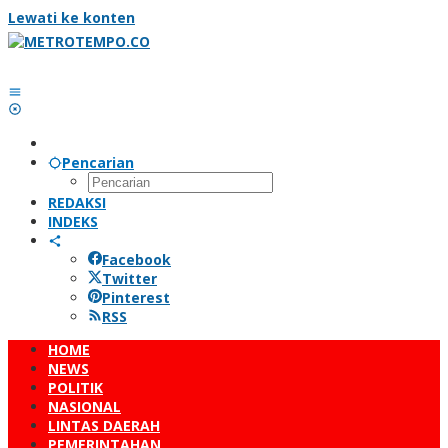
Lewati ke konten
Pencarian
REDAKSI
INDEKS
Facebook
Twitter
Pinterest
RSS
HOME
NEWS
POLITIK
NASIONAL
LINTAS DAERAH
PEMERINTAHAN