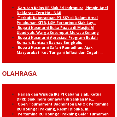
Karutan Kelas IIB Siak Sri Indrapura, Pimpin Apel
Deklarasi Zero HALINAR
Terkait Keberadaan PT SKY di Dalam Areal
Pelabuhan KITB, LSM Forkorindo Siak Lay…
Bupati Kasmarni Buka Puasa di Masjid Al
Ubudiyah, Warga Setempat Merasa Senang
Bupati Kasmarni Apresiasi Program Bedah
Rumah, Bantuan Baznas Bengkalis
Bupati Kasmarni Safari Ramadhan, Ajak
Masyarakat Ikut Tangani Inflasi dan Cegah …
OLAHRAGA
Harlah dan Wisuda IKS.PI Cabang Siak, Ketua
DPRD Siak Indra Gunawan di Sahkan Me…
Open Tournament Badminton BAPOR Pertamina
RU II Sungai Pakning, Resmi Dibuka, In…
Pertamina RU II Sungai Pakning Gelar Turnamen