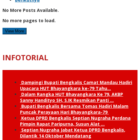
No More Posts Available.
No more pages to load.
View More
INFOTORIAL
Dampingi Bupati Bengkalis Camat Mandau Hadiri
Upacara HUT Bhayangkara ke-79 Tahu…
Dalam Rangka HUT Bhayangkara Ke 79, AKBP
Sanny Handityo SH, S.IK Resmikan Panti …
Bupati Bengkalis Bersama Tomas Hadiri Malam
Puncak Perayaan Hari Bhayangkara-79
Ketua DPRD Bengkalis Septian Nugraha Perdana
Pimpin Rapat Paripurna, Susun Alat …
Septian Nugraha Jabat Ketua DPRD Bengkalis,
Dilantik 14 Oktober Mendatang