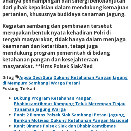
adanya pendampingan dan sinergi berkelanjutan
dari pihak kepolisian dalam mendukung kemajuan
pertanian, khususnya budidaya tanaman jagung.
Kegiatan sambang dan pembinaan tersebut
merupakan bentuk nyata kehadiran Polri di
tengah masyarakat, tidak hanya dalam menjaga
keamanan dan ketertiban, tetapi juga
mendukung program pemerintah di bidang
ketahanan pangan dan kesejahteraan
masyarakat. **Hms Polsek Siak/Red
Ditag
Aipda Dedi Sura
Dukung Ketahanan Pangan
Jagung
di Mempura
Sambangi Warga Petani
Posting Terkait
Dukung Program Ketahanan Pangan,
Bhabinkamtibmas Kampung Teluk Merempan Tinjau
Tanaman Jagung Warga
Panit 2 Binmas Polsek Siak Sambangi Petani Jagung,
Berikan Motivasi Dukung Ketahanan Pangan Nasional
Kanit Binmas Polsek Siak dan Bhabinkamtibmas