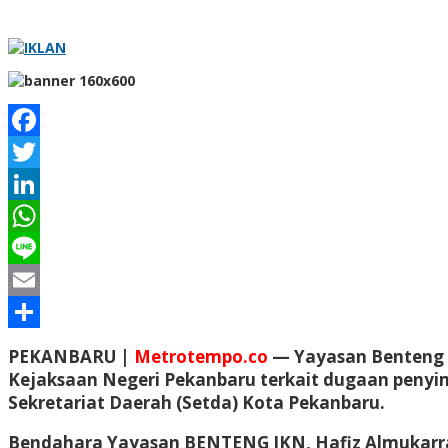
Facebook
Twitter
LinkedIn
WhatsApp
Line
Email
Share
PEKANBARU |
Metrotempo.co
— Yayasan Benteng 
Kejaksaan Negeri Pekanbaru terkait dugaan peny
Sekretariat Daerah (Setda) Kota Pekanbaru.
Bendahara Yayasan BENTENG IKN, Hafiz Almukarra