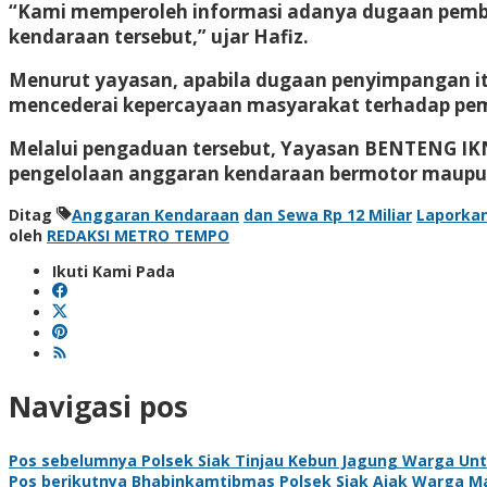
“Kami memperoleh informasi adanya dugaan pember
kendaraan tersebut,” ujar Hafiz.
Menurut yayasan, apabila dugaan penyimpangan itu
mencederai kepercayaan masyarakat terhadap pem
Melalui pengaduan tersebut, Yayasan BENTENG I
pengelolaan anggaran kendaraan bermotor maupun 
Ditag
Anggaran Kendaraan
dan Sewa Rp 12 Miliar
Laporka
oleh
REDAKSI METRO TEMPO
Ikuti Kami Pada
Navigasi pos
Pos sebelumnya
Polsek Siak Tinjau Kebun Jagung Warga Un
Pos berikutnya
Bhabinkamtibmas Polsek Siak Ajak Warga M