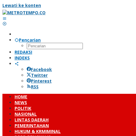
Lewati ke konten
Pencarian
REDAKSI
INDEKS
Facebook
Twitter
Pinterest
RSS
HOME
NEWS
POLITIK
NASIONAL
LINTAS DAERAH
PEMERINTAHAN
HUKUM & KRMIMINAL