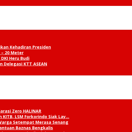
ikan Kehadiran Presiden
 – 20 Meter
 DKI Heru Budi
an Delegasi KTT ASEAN
klarasi Zero HALINAR
 KITB, LSM Forkorindo Siak Lay…
, Warga Setempat Merasa Senang
antuan Baznas Bengkalis