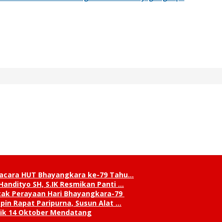
pacara HUT Bhayangkara ke-79 Tahu…
andityo SH, S.IK Resmikan Panti …
cak Perayaan Hari Bhayangkara-79
in Rapat Paripurna, Susun Alat …
tik 14 Oktober Mendatang