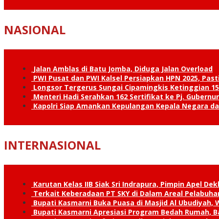
NASIONAL
Jalan Amblas di Batu Jomba, Diduga Jalan Overload
PWI Pusat dan PWI Kalsel Persiapkan HPN 2025, Past
Longsor Tergerus Sungai Cipamingkis Ketinggian 15
Menteri Hadi Serahkan 162 Sertifikat ke Pj. Gubernur
Kapolri Siap Amankan Kepulangan Kepala Negara d
INTERNASIONAL
Karutan Kelas IIB Siak Sri Indrapura, Pimpin Apel De
Terkait Keberadaan PT SKY di Dalam Areal Pelabuhan
Bupati Kasmarni Buka Puasa di Masjid Al Ubudiyah
Bupati Kasmarni Apresiasi Program Bedah Rumah, B