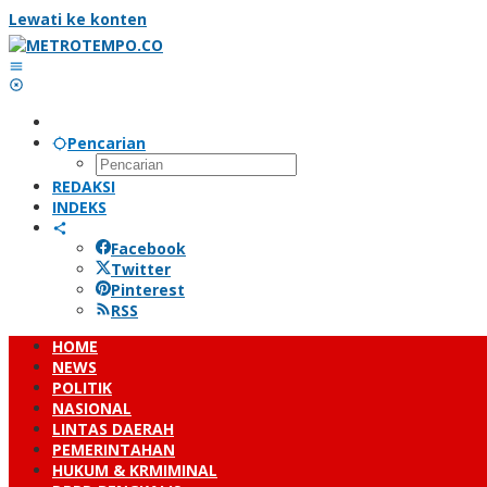
Lewati ke konten
Pencarian
REDAKSI
INDEKS
Facebook
Twitter
Pinterest
RSS
HOME
NEWS
POLITIK
NASIONAL
LINTAS DAERAH
PEMERINTAHAN
HUKUM & KRMIMINAL