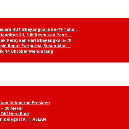
pacara HUT Bhayangkara ke-79 Tahu…
andityo SH, S.IK Resmikan Panti …
cak Perayaan Hari Bhayangkara-79
in Rapat Paripurna, Susun Alat …
tik 14 Oktober Mendatang
ikan Kehadiran Presiden
 – 20 Meter
 DKI Heru Budi
an Delegasi KTT ASEAN