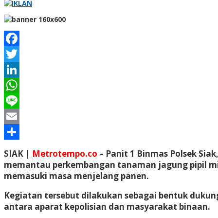
Facebook
Twitter
LinkedIn
WhatsApp
Line
Email
Share
SIAK |
Metrotempo.co
– Panit 1 Binmas Polsek Si
memantau perkembangan tanaman jagung pipil mili
memasuki masa menjelang panen.
Kegiatan tersebut dilakukan sebagai bentuk duku
antara aparat kepolisian dan masyarakat binaan.