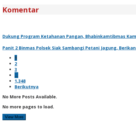
Komentar
Dukung Program Ketahanan Pangan, Bhabinkamtibmas Kam
Panit 2 Binmas Polsek Siak Sambangi Petani Jagung, Berik
1
2
3
…
1,348
Berikutnya
No More Posts Available.
No more pages to load.
View More