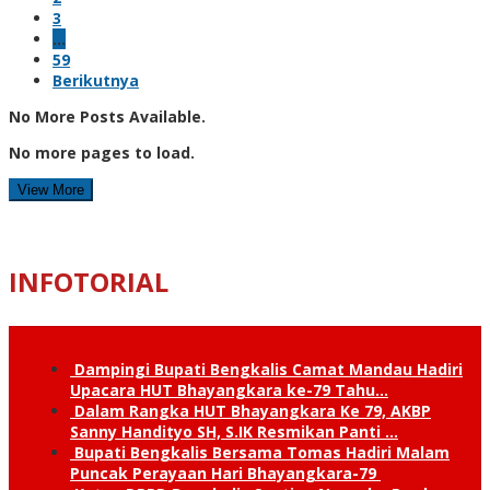
3
…
59
Berikutnya
No More Posts Available.
No more pages to load.
View More
INFOTORIAL
Dampingi Bupati Bengkalis Camat Mandau Hadiri
Upacara HUT Bhayangkara ke-79 Tahu…
Dalam Rangka HUT Bhayangkara Ke 79, AKBP
Sanny Handityo SH, S.IK Resmikan Panti …
Bupati Bengkalis Bersama Tomas Hadiri Malam
Puncak Perayaan Hari Bhayangkara-79