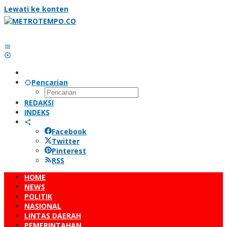
Lewati ke konten
Pencarian
REDAKSI
INDEKS
Facebook
Twitter
Pinterest
RSS
HOME
NEWS
POLITIK
NASIONAL
LINTAS DAERAH
PEMERINTAHAN