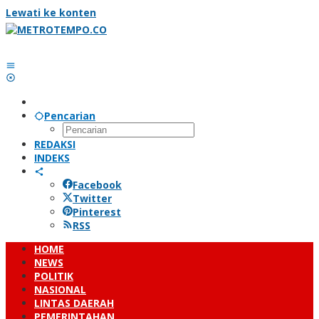
Lewati ke konten
Pencarian
REDAKSI
INDEKS
Facebook
Twitter
Pinterest
RSS
HOME
NEWS
POLITIK
NASIONAL
LINTAS DAERAH
PEMERINTAHAN