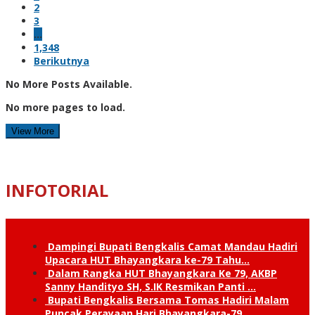
2
3
…
1,348
Berikutnya
No More Posts Available.
No more pages to load.
View More
INFOTORIAL
Dampingi Bupati Bengkalis Camat Mandau Hadiri
Upacara HUT Bhayangkara ke-79 Tahu…
Dalam Rangka HUT Bhayangkara Ke 79, AKBP
Sanny Handityo SH, S.IK Resmikan Panti …
Bupati Bengkalis Bersama Tomas Hadiri Malam
Puncak Perayaan Hari Bhayangkara-79