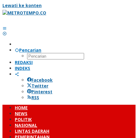
Lewati ke konten
Pencarian
REDAKSI
INDEKS
Facebook
Twitter
Pinterest
RSS
HOME
NEWS
POLITIK
NASIONAL
LINTAS DAERAH
PEMERINTAHAN