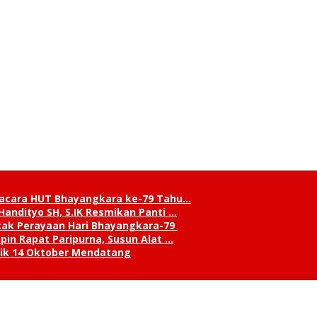
pacara HUT Bhayangkara ke-79 Tahu…
andityo SH, S.IK Resmikan Panti …
cak Perayaan Hari Bhayangkara-79
in Rapat Paripurna, Susun Alat …
tik 14 Oktober Mendatang