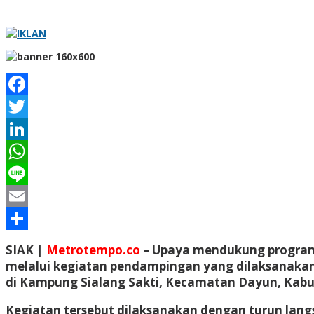
Facebook
Twitter
LinkedIn
WhatsApp
Line
Email
Share
SIAK |
Metrotempo.co
– Upaya mendukung program k
melalui kegiatan pendampingan yang dilaksanakan 
di Kampung Sialang Sakti, Kecamatan Dayun, Kabupa
Kegiatan tersebut dilaksanakan dengan turun lang