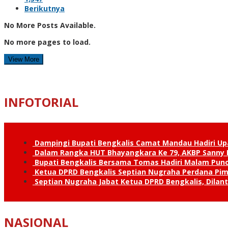
Berikutnya
No More Posts Available.
No more pages to load.
View More
INFOTORIAL
Dampingi Bupati Bengkalis Camat Mandau Hadiri U
Dalam Rangka HUT Bhayangkara Ke 79, AKBP Sanny H
Bupati Bengkalis Bersama Tomas Hadiri Malam Pun
Ketua DPRD Bengkalis Septian Nugraha Perdana Pimp
Septian Nugraha Jabat Ketua DPRD Bengkalis, Dilan
NASIONAL