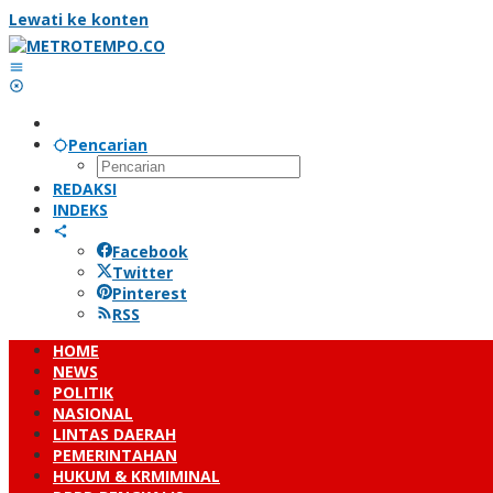
Lewati ke konten
Pencarian
REDAKSI
INDEKS
Facebook
Twitter
Pinterest
RSS
HOME
NEWS
POLITIK
NASIONAL
LINTAS DAERAH
PEMERINTAHAN
HUKUM & KRMIMINAL