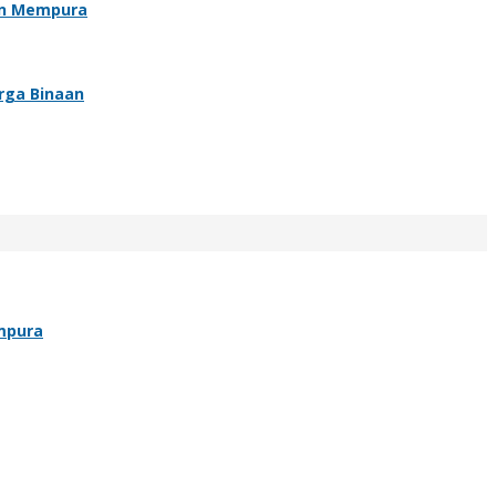
an Mempura
rga Binaan
mpura