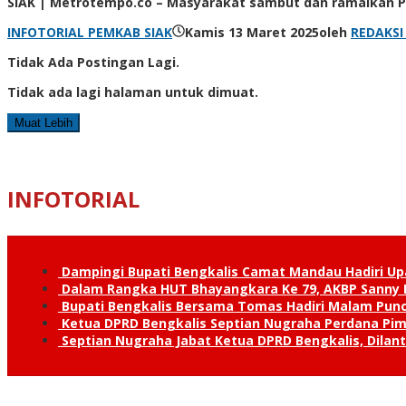
SIAK | Metrotempo.co – Masyarakat sambut dan ramaikan Pe
INFOTORIAL PEMKAB SIAK
Kamis 13 Maret 2025
oleh
REDAKS
Tidak Ada Postingan Lagi.
Tidak ada lagi halaman untuk dimuat.
Muat Lebih
INFOTORIAL
Dampingi Bupati Bengkalis Camat Mandau Hadiri U
Dalam Rangka HUT Bhayangkara Ke 79, AKBP Sanny H
Bupati Bengkalis Bersama Tomas Hadiri Malam Pun
Ketua DPRD Bengkalis Septian Nugraha Perdana Pimp
Septian Nugraha Jabat Ketua DPRD Bengkalis, Dilan