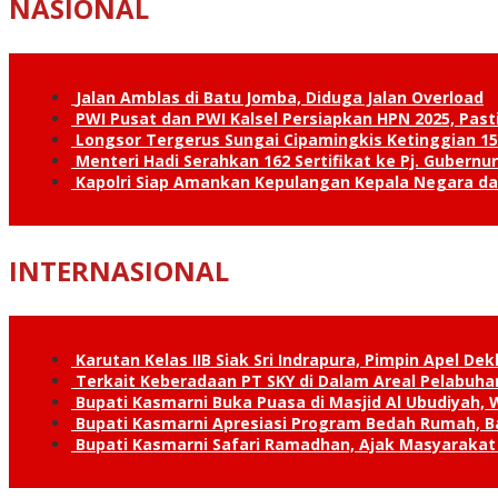
NASIONAL
Jalan Amblas di Batu Jomba, Diduga Jalan Overload
PWI Pusat dan PWI Kalsel Persiapkan HPN 2025, Past
Longsor Tergerus Sungai Cipamingkis Ketinggian 15
Menteri Hadi Serahkan 162 Sertifikat ke Pj. Gubernur
Kapolri Siap Amankan Kepulangan Kepala Negara d
INTERNASIONAL
Karutan Kelas IIB Siak Sri Indrapura, Pimpin Apel De
Terkait Keberadaan PT SKY di Dalam Areal Pelabuhan
Bupati Kasmarni Buka Puasa di Masjid Al Ubudiyah
Bupati Kasmarni Apresiasi Program Bedah Rumah, B
Bupati Kasmarni Safari Ramadhan, Ajak Masyarakat 