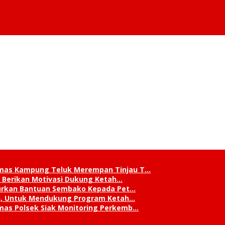
mas Kampung Teluk Merempan Tinjau T…
, Berikan Motivasi Dukung Ketah…
lurkan Bantuan Sembako Kepada Pet…
ni, Untuk Mendukung Program Ketah…
mas Polsek Siak Monitoring Perkemb…