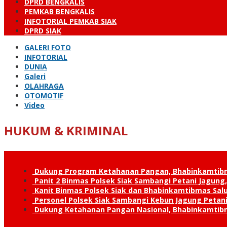
DPRD BENGKALIS
PEMKAB BENGKALIS
INFOTORIAL PEMKAB SIAK
DPRD SIAK
GALERI FOTO
INFOTORIAL
DUNIA
Galeri
OLAHRAGA
OTOMOTIF
Video
HUKUM & KRIMINAL
Dukung Program Ketahanan Pangan, Bhabinkamtib
Panit 2 Binmas Polsek Siak Sambangi Petani Jagung
Kanit Binmas Polsek Siak dan Bhabinkamtibmas Sa
Personel Polsek Siak Sambangi Kebun Jagung Peta
Dukung Ketahanan Pangan Nasional, Bhabinkamtib