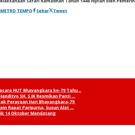
laksanaan Safari Ramadhan Tahun 1446 Hijriah oleh Pemerin
I METRO TEMPO
Sebar
Tweet
pacara HUT Bhayangkara ke-79 Tahu…
andityo SH, S.IK Resmikan Panti …
cak Perayaan Hari Bhayangkara-79
in Rapat Paripurna, Susun Alat …
tik 14 Oktober Mendatang