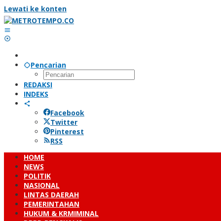
Lewati ke konten
Pencarian
REDAKSI
INDEKS
Facebook
Twitter
Pinterest
RSS
HOME
NEWS
POLITIK
NASIONAL
LINTAS DAERAH
PEMERINTAHAN
HUKUM & KRMIMINAL