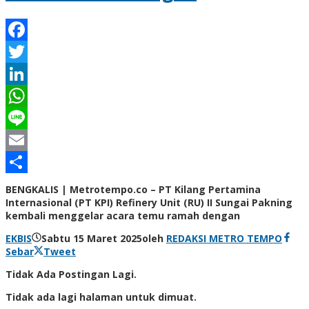
Facebook
Twitter
LinkedIn
WhatsApp
Line
Email
Share
BENGKALIS | Metrotempo.co – PT Kilang Pertamina
Internasional (PT KPI) Refinery Unit (RU) II Sungai Pakning
kembali menggelar acara temu ramah dengan
EKBIS
Sabtu 15 Maret 2025
oleh
REDAKSI METRO TEMPO
Sebar
Tweet
Tidak Ada Postingan Lagi.
Tidak ada lagi halaman untuk dimuat.