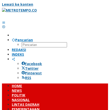
Lewati ke konten
Pencarian
REDAKSI
INDEKS
Facebook
Twitter
Pinterest
RSS
HOME
NEWS
POLITIK
NASIONAL
LINTAS DAERAH
PEMERINTAHAN