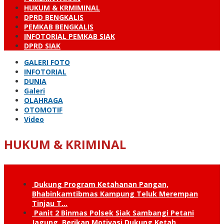
HUKUM & KRMIMINAL
DPRD BENGKALIS
PEMKAB BENGKALIS
INFOTORIAL PEMKAB SIAK
DPRD SIAK
GALERI FOTO
INFOTORIAL
DUNIA
Galeri
OLAHRAGA
OTOMOTIF
Video
HUKUM & KRIMINAL
Dukung Program Ketahanan Pangan,
Bhabinkamtibmas Kampung Teluk Merempan
Tinjau T…
Panit 2 Binmas Polsek Siak Sambangi Petani
Jagung, Berikan Motivasi Dukung Ketah…