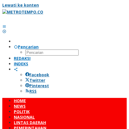
Lewati ke konten
Pencarian
REDAKSI
INDEKS
Facebook
Twitter
Pinterest
RSS
HOME
NEWS
POLITIK
NASIONAL
LINTAS DAERAH
PEMERINTAHAN