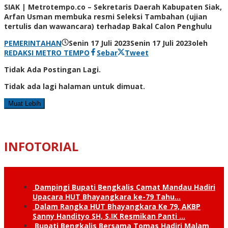
Share
SIAK | Metrotempo.co – Sekretaris Daerah Kabupaten Siak,
Arfan Usman membuka resmi Seleksi Tambahan (ujian
tertulis dan wawancara) terhadap Bakal Calon Penghulu
PEMERINTAHAN
Senin 17 Juli 2023
Senin 17 Juli 2023
oleh
REDAKSI METRO TEMPO
Sebar
Tweet
Tidak Ada Postingan Lagi.
Tidak ada lagi halaman untuk dimuat.
Muat Lebih
INFOTORIAL
Dampingi Bupati Bengkalis Camat Mandau Hadiri
Upacara HUT Bhayangkara ke-79 Tahu…
Dalam Rangka HUT Bhayangkara Ke 79, AKBP
Sanny Handityo SH, S.IK Resmikan Panti …
Bupati Bengkalis Bersama Tomas Hadiri Malam