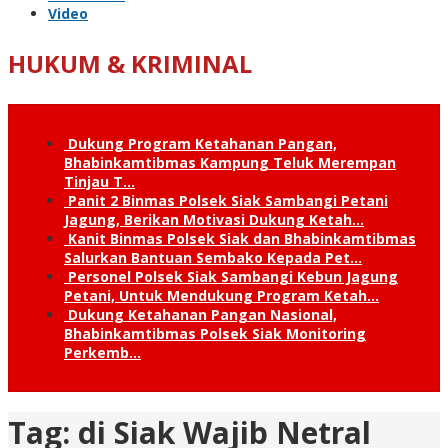
Video
HUKUM & KRIMINAL
Dukung Program Ketahanan Pangan,
Bhabinkamtibmas Kampung Teluk Merempan
Tinjau T…
Panit 2 Binmas Polsek Siak Sambangi Petani
Jagung, Berikan Motivasi Dukung Ketah…
Kanit Binmas Polsek Siak dan Bhabinkamtibmas
Salurkan Bantuan Sembako Kepada Pet…
Personel Polsek Siak Sambangi Kebun Jagung
Petani, Untuk Mendukung Program Ketah…
Dukung Ketahanan Pangan Nasional,
Bhabinkamtibmas Polsek Siak Monitoring
Perkemb…
Tag:
di Siak Wajib Netral