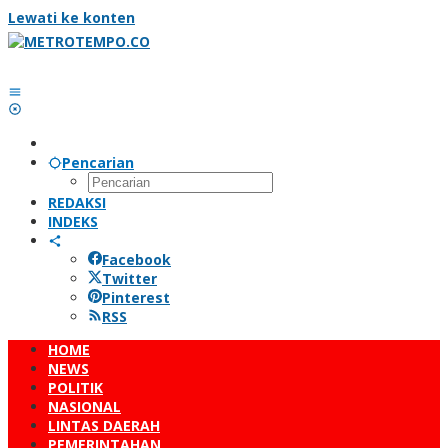
Lewati ke konten
Pencarian
REDAKSI
INDEKS
Facebook
Twitter
Pinterest
RSS
HOME
NEWS
POLITIK
NASIONAL
LINTAS DAERAH
PEMERINTAHAN