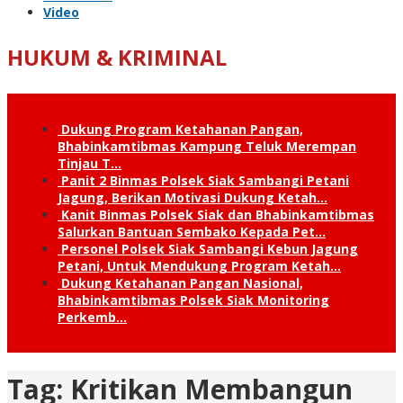
Video
HUKUM & KRIMINAL
Dukung Program Ketahanan Pangan,
Bhabinkamtibmas Kampung Teluk Merempan
Tinjau T…
Panit 2 Binmas Polsek Siak Sambangi Petani
Jagung, Berikan Motivasi Dukung Ketah…
Kanit Binmas Polsek Siak dan Bhabinkamtibmas
Salurkan Bantuan Sembako Kepada Pet…
Personel Polsek Siak Sambangi Kebun Jagung
Petani, Untuk Mendukung Program Ketah…
Dukung Ketahanan Pangan Nasional,
Bhabinkamtibmas Polsek Siak Monitoring
Perkemb…
Tag:
Kritikan Membangun