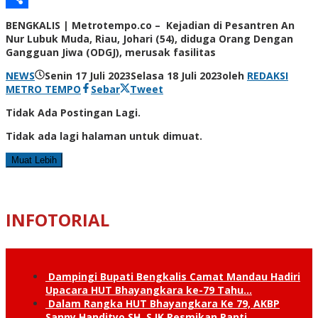
Share
BENGKALIS | Metrotempo.co – Kejadian di Pesantren An
Nur Lubuk Muda, Riau, Johari (54), diduga Orang Dengan
Gangguan Jiwa (ODGJ), merusak fasilitas
NEWS
Senin 17 Juli 2023
Selasa 18 Juli 2023
oleh
REDAKSI
METRO TEMPO
Sebar
Tweet
Tidak Ada Postingan Lagi.
Tidak ada lagi halaman untuk dimuat.
Muat Lebih
INFOTORIAL
Dampingi Bupati Bengkalis Camat Mandau Hadiri
Upacara HUT Bhayangkara ke-79 Tahu…
Dalam Rangka HUT Bhayangkara Ke 79, AKBP
Sanny Handityo SH, S.IK Resmikan Panti …