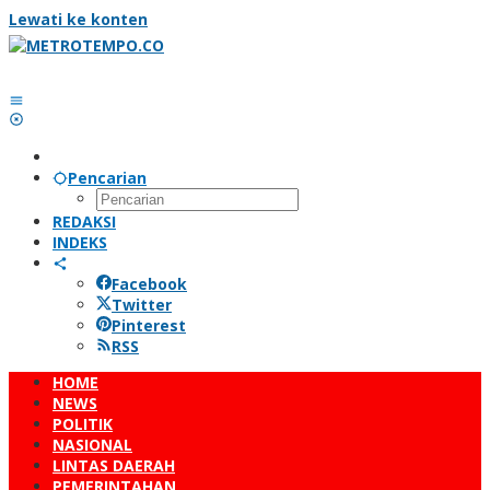
Lewati ke konten
Pencarian
REDAKSI
INDEKS
Facebook
Twitter
Pinterest
RSS
HOME
NEWS
POLITIK
NASIONAL
LINTAS DAERAH
PEMERINTAHAN