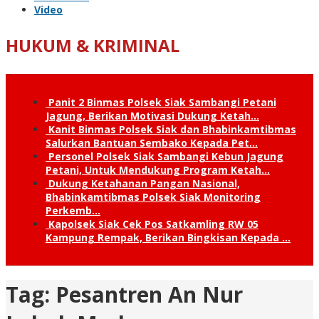
Video
HUKUM & KRIMINAL
Panit 2 Binmas Polsek Siak Sambangi Petani
Jagung, Berikan Motivasi Dukung Ketah…
Kanit Binmas Polsek Siak dan Bhabinkamtibmas
Salurkan Bantuan Sembako Kepada Pet…
Personel Polsek Siak Sambangi Kebun Jagung
Petani, Untuk Mendukung Program Ketah…
Dukung Ketahanan Pangan Nasional,
Bhabinkamtibmas Polsek Siak Monitoring
Perkemb…
Kapolsek Siak Cek Pos Satkamling RW 05
Kampung Rempak, Berikan Bingkisan Kepada …
Tag:
Pesantren An Nur