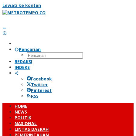
Lewati ke konten
Pencarian
REDAKSI
INDEKS
Facebook
Twitter
Pinterest
RSS
HOME
NEWS
POLITIK
NASIONAL
LINTAS DAERAH
PEMERINTAHAN