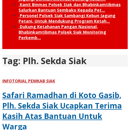
Kanit Binmas Polsek Siak dan Bhabinkamtibmas
Salurkan Bantuan Sembako Kepada Pet…
Personel Polsek Siak Sambangi Kebun Jagung
Petani, Untuk Mendukung Program Ketah…
Dukung Ketahanan Pangan Nasional,
Bhabinkamtibmas Polsek Siak Monitoring
Perkemb…
Tag:
Plh. Sekda Siak
INFOTORIAL PEMKAB SIAK
Safari Ramadhan di Koto Gasib,
Plh. Sekda Siak Ucapkan Terima
Kasih Atas Bantuan Untuk
Warga