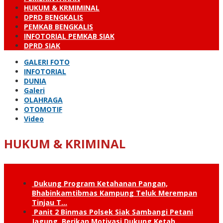
HUKUM & KRMIMINAL
DPRD BENGKALIS
PEMKAB BENGKALIS
INFOTORIAL PEMKAB SIAK
DPRD SIAK
GALERI FOTO
INFOTORIAL
DUNIA
Galeri
OLAHRAGA
OTOMOTIF
Video
HUKUM & KRIMINAL
Dukung Program Ketahanan Pangan,
Bhabinkamtibmas Kampung Teluk Merempan
Tinjau T…
Panit 2 Binmas Polsek Siak Sambangi Petani
Jagung, Berikan Motivasi Dukung Ketah…