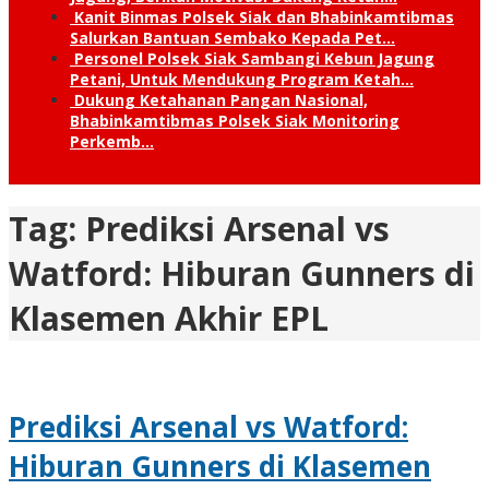
Kanit Binmas Polsek Siak dan Bhabinkamtibmas
Salurkan Bantuan Sembako Kepada Pet…
Personel Polsek Siak Sambangi Kebun Jagung
Petani, Untuk Mendukung Program Ketah…
Dukung Ketahanan Pangan Nasional,
Bhabinkamtibmas Polsek Siak Monitoring
Perkemb…
Tag:
Prediksi Arsenal vs
Watford: Hiburan Gunners di
Klasemen Akhir EPL
Prediksi Arsenal vs Watford:
Hiburan Gunners di Klasemen