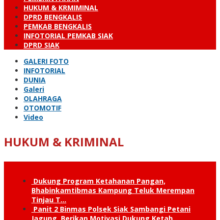
HUKUM & KRMIMINAL
DPRD BENGKALIS
PEMKAB BENGKALIS
INFOTORIAL PEMKAB SIAK
DPRD SIAK
GALERI FOTO
INFOTORIAL
DUNIA
Galeri
OLAHRAGA
OTOMOTIF
Video
HUKUM & KRIMINAL
Dukung Program Ketahanan Pangan,
Bhabinkamtibmas Kampung Teluk Merempan
Tinjau T…
Panit 2 Binmas Polsek Siak Sambangi Petani
Jagung, Berikan Motivasi Dukung Ketah…